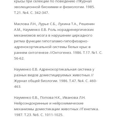
крысы при селекции по поведению //Журнал
эволюционной биохимии и физиологии. 1985.
Т.21. №4. С. 342-347.
Маслова Л.Н., Лурье С.Б., Лукина Т.А., Решенин
А.М., Науменко Е.В. Роль норадренергических
механизмов мозга в нарушении циркадного
ритма функции гипоталамо-гипофизарно-
адренокортикальной системы белых крыс в
раннем онтогенезе //Онтогенез. 1986. Т.17. №1. С.
56-62.
Науменко Е.В. Адренокортикальная система у
разных видов доместицируемых животных //
Журнал общей биологии. 1986. Т.47. №4. С. 460-
463.
Науменко Е.В., Попова Н.К., Иванова Л.Н.
Нейроэндокринные и нейрохимические
механизмы доместикации животных //Генетика.
1987. Т.23. №6. С. 1011-1025.