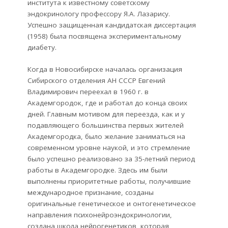
института к известному советскому
эндокринологу профессору Я.А. Лазарису.
Успешно защищенная кандидатская диссертация
(1958) была посвящена экспериментальному
диабету.
Когда в Новосибирске началась организация
Сибирского отделения АН СССР Евгений
Владимирович переехал в 1960 г. в
Академгородок, где и работал до конца своих
дней. Главным мотивом для переезда, как и у
подавляющего большинства первых жителей
Академгородка, было желание заниматься на
современном уровне наукой, и это стремление
было успешно реализовано за 35-летний период
работы в Академгородке. Здесь им были
выполнены приоритетные работы, получившие
международное признание, созданы
оригинальные генетическое и онтогенетическое
направления психонейроэндокринологии,
создана школа нейрогенетиков, которая