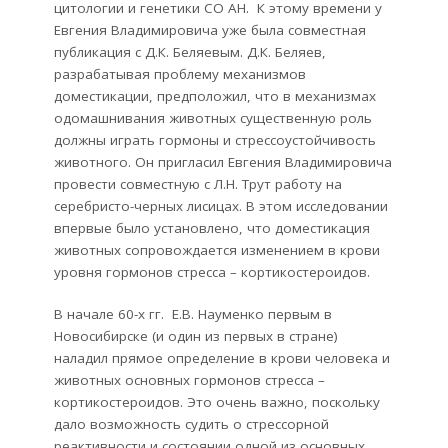
цитологии и генетики СО АН. К этому времени у
Евгения Владимировича уже была совместная
публикация с Д.К. Беляевым. Д.К. Беляев,
разрабатывая проблему механизмов
доместикации, предположил, что в механизмах
одомашнивания животных существенную роль
должны играть гормоны и стрессоустойчивость
животного. Он пригласил Евгения Владимировича
провести совместную с Л.Н. Трут работу на
серебристо-черных лисицах. В этом исследовании
впервые было установлено, что доместикация
животных сопровождается изменением в крови
уровня гормонов стресса – кортикостероидов.
В начале 60-х гг. Е.В. Науменко первым в
Новосибирске (и один из первых в стране)
наладил прямое определение в крови человека и
животных основных гормонов стресса –
кортикостероидов. Это очень важно, поскольку
дало возможность судить о стрессорной
реактивности и состоянии одной из основных