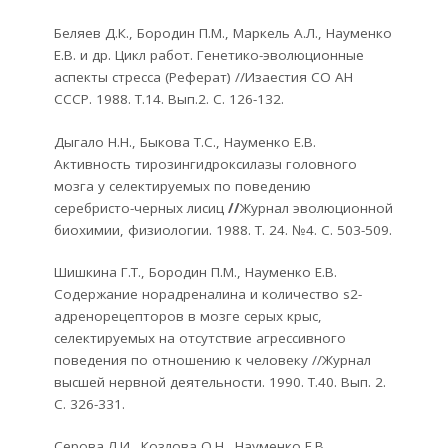
Беляев Д.К., Бородин П.М., Маркель А.Л., Науменко
Е.В. и др. Цикл работ. Генетико-эволюционные
аспекты стресса (Реферат) //Изаестия СО АН
СССР. 1988. Т.14. Вып.2. С. 126-132.
Дыгало Н.Н., Быкова Т.С., Науменко Е.В.
Активность тирозингидроксилазы головного
мозга у селектируемых по поведению
серебристо-черных лисиц
//
Журнал эволюционной
биохимии, физиологии. 1988. Т. 24. №4. С. 503-509.
Шишкина Г.Т., Бородин П.М., Науменко Е.В.
Содержание норадреналина и количество s2-
адренорецепторов в мозге серых крыс,
селектируемых на отсутствие агрессивного
поведения по отношению к человеку //Журнал
высшей нервной деятельности. 1990. Т.40. Вып. 2.
С. 326-331.
Серова Л.И., Козлова О.Н., Науменко Е.В.