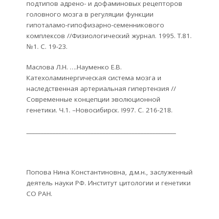
подтипов адрено- и дофаминовых рецепторов
головного мозга в регуляции функции
гипоталамо-гипофизарно-семенникового
комплексов //Физиологический журнал. 1995. Т.81.
№1. С. 19-23.
Маслова Л.Н. ….Науменко Е.В.
Катехоламинергическая система мозга и
наследственная артериальная гипертензия //
Современные концепции эволюционной
генетики. Ч.1. –Новосибирск. !997. С. 216-218.
___________________________________________________
Попова Нина Константиновна, д.м.н., заслуженный
деятель науки РФ. Институт цитологии и генетики
СО РАН.