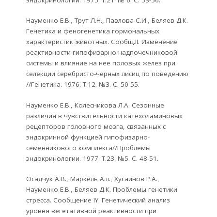
эндокринологии. 1975. Т.21. № 6. С. 53-56.
Науменко Е.В., Трут Л.Н., Павлова С.И., Беляев Д.К.
Генетика и феногенетика гормональных
характеристик животных. Сообщ.II. Изменение
реактивности гипофизарно-надпочечниковой
системы и влияние на нее половых желез при
селекции серебристо-черных лисиц по поведению
//Генетика. 1976. Т.12. №3. С. 50-55.
Науменко Е.В., Колесникова Л.А. Сезонные
различия в чувствительности катехоламиновых
рецепторов головного мозга, связанных с
эндокринной функцией гипофизарно-
семенникового комплекса//Проблемы
эндокринологии. 1977. Т.23. №5. С. 48-51.
Осадчук А.В., Маркель А.л., Хусаинов Р.А.,
Науменко Е.В., Беляев Д.К. Проблемы генетики
стресса. Сообщение IY. Генетический анализ
уровня вегетативной реактивности при