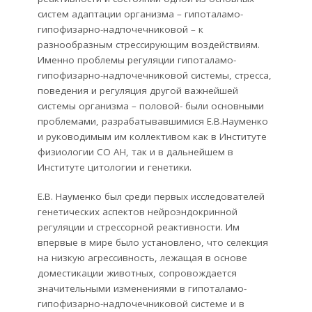
систем адаптации организма – гипоталамо-
гипофизарно-надпочечниковой – к
разнообразным стрессирующим воздействиям.
Именно проблемы регуляции гипоталамо-
гипофизарно-надпочечниковой системы, стресса,
поведения и регуляция другой важнейшей
системы организма – половой- были основными
проблемами, разрабатывавшимися Е.В.Науменко
и руководимым им коллективом как в Институте
физиологии СО АН, так и в дальнейшем в
Институте цитологии и генетики.
Е.В. Науменко был среди первых исследователей
генетических аспектов нейроэндокринной
регуляции и стрессорной реактивности. Им
впервые в мире было установлено, что селекция
на низкую агрессивность, лежащая в основе
доместикации животных, сопровождается
значительными изменениями в гипоталамо-
гипофизарно-надпочечниковой системе и в