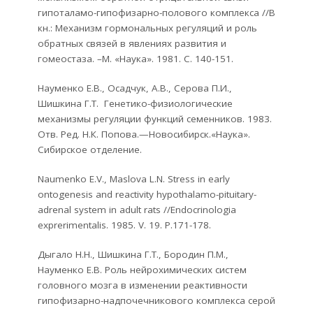
гипоталамо-гипофизарно-полового комплекса //В
кн.: Механизм гормональных регуляций и роль
обратных связей в явлениях развития и
гомеостаза. –М. «Наука». 1981. С. 140-151.
Науменко Е.В., Осадчук, А.В., Серова П.И.,
Шишкина Г.Т. Генетико-физиологические
механизмы регуляции функций семенников. 1983.
Отв. Ред. Н.К. Попова.—Новосибирск.«Наука».
Сибирское отделение.
Naumenko E.V., Maslova L.N. Stress in early
ontogenesis and reactivity hypothalamo-pituitary-
adrenal system in adult rats //Endocrinologia
exprerimentalis. 1985. V. 19. Р.171-178.
Дыгало Н.Н., Шишкина Г.Т., Бородин П.М.,
Науменко Е.В. Роль нейрохимических систем
головного мозга в изменении реактивности
гипофизарно-надпочечникового комплекса серой