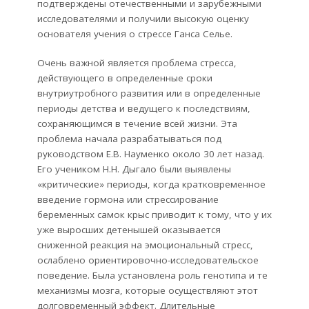
подтверждены отечественными и зарубежными
исследователями и получили высокую оценку
основателя учения о стрессе Ганса Селье.
Очень важной является проблема стресса,
действующего в определенные сроки
внутриутробного развития или в определенные
периоды детства и ведущего к последствиям,
сохраняющимся в течение всей жизни. Эта
проблема начала разрабатываться под
руководством Е.В. Науменко около 30 лет назад.
Его учеником Н.Н. Дыгало были выявлены
«критические» периоды, когда кратковременное
введение гормона или стрессирование
беременных самок крыс приводит к тому, что у их
уже выросших детенышей оказывается
сниженной реакция на эмоциональный стресс,
ослаблено ориентировочно-исследовательское
поведение. Была установлена роль генотипа и те
механизмы мозга, которые осуществляют этот
долговременный эффект. Длительные