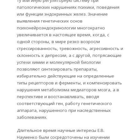
ту или иную регуляторную систему при
патологических нарушениях психики, поведения
или функции эндокринных желез. Значение
выявления генетических основ
психонейроэндокринологии многократно
увеличивается в настоящее время, когда, с
одной стороны, в мире резко возросли
стрессированность, тревожность, агрессивность и
склонность к депрессии, а с другой, потрясающие
успехи химии и молекулярной биологии
позволяют синтезировать препараты,
избирательно действующие на определенные
типы рецепторов и ферменты, и компенсировать
нарушения метаболизма медиаторов мозга, а в
перспективе и восстанавливать, вводя
соответствующий ген, работу генетического
аппарата, нарушенного при наследственных
заболеваниях.
Длительное время научные интересы Е.В.
Науменко были сосредоточены на изучении