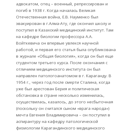
адвокатом, отец – военный, репрессирован и
погиб в 1938 г. Когда началась Великая
Отечественная война, Е.В. Науменко был
эвакуирован в г.Алма-Ату, где окончил школу и
поступил в Казахский медицинский институт. Там
на кафедре биологии профессора А.А.
Войткевича он впервые увлекся научной
работой, и первая его статья была опубликована
в журнале «Общая биология», когда он был еще
студентом третьего курса. После окончания с
отличием медицинского института он был
направлен патологоанатомом в г. Караганду. В
1954 г., через год после смерти Сталина, когда
уже был арестован Берия и политическая
обстановка в стране несколько изменилась,
осуществилась, казалось, до этого несбыточная
(поскольку он считался сыном «врага народа»)
мечта Евгения Владимировича – он поступил в
аспирантуру на кафедру патологической
физиологии Карагандинского медицинского