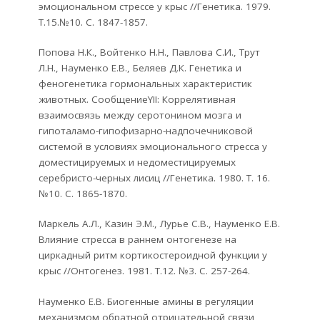
эмоциональном стрессе у крыс //Генетика. 1979.
Т.15.№10. С. 1847-1857.
Попова Н.К., Войтенко Н.Н., Павлова С.И., Трут
Л.Н., Науменко Е.В., Беляев Д.К. Генетика и
феногенетика гормональных характеристик
животных. СообщениеYII: Коррелятивная
взаимосвязь между серотонином мозга и
гипоталамо-гипофизарно-надпочечниковой
системой в условиях эмоционального стресса у
доместицируемых и недоместицируемых
серебристо-черных лисиц //Генетика. 1980. Т. 16.
№10. С. 1865-1870.
Маркель А.Л., Казин Э.М., Лурье С.В., Науменко Е.В.
Влияние стресса в раннем онтогенезе на
циркадный ритм кортикостероидной функции у
крыс //Онтогенез. 1981. Т.12. №3. С. 257-264.
Науменко Е.В. Биогенные амины в регуляции
механизмом обратной отрицательной связи