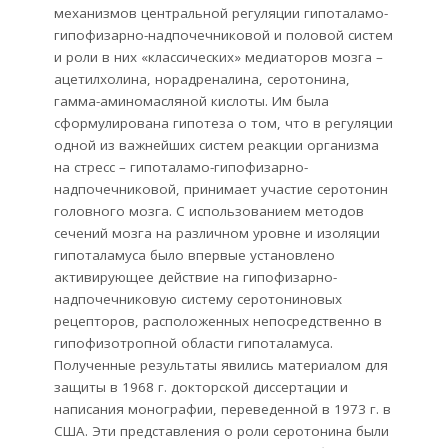
механизмов центральной регуляции гипоталамо-
гипофизарно-надпочечниковой и половой систем
и роли в них «классических» медиаторов мозга –
ацетилхолина, норадреналина, серотонина,
гамма-аминомасляной кислоты. Им была
сформулирована гипотеза о том, что в регуляции
одной из важнейших систем реакции организма
на стресс – гипоталамо-гипофизарно-
надпочечниковой, принимает участие серотонин
головного мозга. С использованием методов
сечений мозга на различном уровне и изоляции
гипоталамуса было впервые установлено
активирующее действие на гипофизарно-
надпочечниковую систему серотониновых
рецепторов, расположенных непосредственно в
гипофизотропной области гипоталамуса.
Полученные результаты явились материалом для
защиты в 1968 г. докторской диссертации и
написания монографии, переведенной в 1973 г. в
США. Эти представления о роли серотонина были