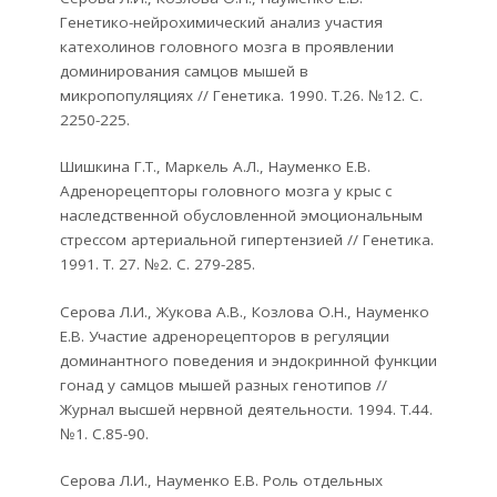
Генетико-нейрохимический анализ участия
катехолинов головного мозга в проявлении
доминирования самцов мышей в
микропопуляциях // Генетика. 1990. Т.26. №12. С.
2250-225.
Шишкина Г.Т., Маркель А.Л., Науменко Е.В.
Адренорецепторы головного мозга у крыс с
наследственной обусловленной эмоциональным
стрессом артериальной гипертензией // Генетика.
1991. Т. 27. №2. С. 279-285.
Серова Л.И., Жукова А.В., Козлова О.Н., Науменко
Е.В. Участие адренорецепторов в регуляции
доминантного поведения и эндокринной функции
гонад у самцов мышей разных генотипов //
Журнал высшей нервной деятельности. 1994. Т.44.
№1. С.85-90.
Серова Л.И., Науменко Е.В. Роль отдельных