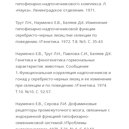
гипофизарно-надпочечникового комплекса. Л.
«Наука». Ленинградское отделение. 1971.
Трут Л.Н., Науменко Е.В., Беляев Д.К. Изменение
гипофизарно-надпочечниковой функции
серебристо-черных лисиц пни селекции по
поведению //Генетика. 1972. Т.8. №5. С. 35-43
Науменко Е.В., Трут Л.Н., Павлова С.И., Беляев Д.К.
Генетика и феногенетика гормональных
характеристик животных. Сообщение
1.:Функциональная корреляция надпочечников и
гонад у серебристо-черных лисиц и ее изменение
при селекции и по поведению //Генетика. 1974.
Т.10. №10. С. 52-57.
Науменко Е.В., Серова Л.И. Дофаминовые
рецепторы промежуточного мозга, связанные с
эндокринной функцией гипофизарно-
семенниковой системой //Проблемы