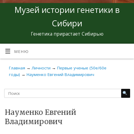
Музей истории генетики в
Сибири
Генетика прирастает Сибирью
МЕНЮ
Главная
→
Личности
→
Первые ученые (50е/60е
годы)
→
Науменко Евгений Владимирович
Науменко Евгений
Владимирович