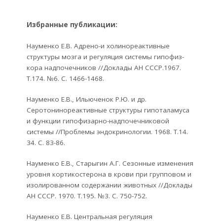
Избранные публикации:
Науменко Е.В. Адрено-и холинореактивные
структуры мозга и регуляция системы гипофиз-
кора надпочечников //Доклады АН СССР.1967.
Т.174. №6. С. 1466-1468.
Науменко Е.В., Ильюченок Р.Ю. и др.
Серотонинореактивные структуры гипоталамуса
и функции гипофизарно-надпочечниковой
системы //Проблемы эндокринологии. 1968. Т.14.
34. С. 83-86.
Науменко Е.В., Старыгин А.Г. Сезонные изменения
уровня кортикостерона в крови при групповом и
изолированном содержании животных //Доклады
АН СССР. 1970. Т.195. №3. С. 750-752.
Науменко Е.В. Центральная регуляция