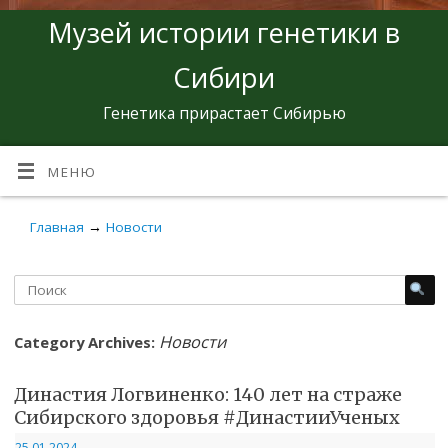
Музей истории генетики в
Сибири
Генетика прирастает Сибирью
МЕНЮ
Главная
→
Новости
Новости
Category Archives:
Династия Логвиненко: 140 лет на страже
Сибирского здоровья #ДинастииУченых
25.01.2024