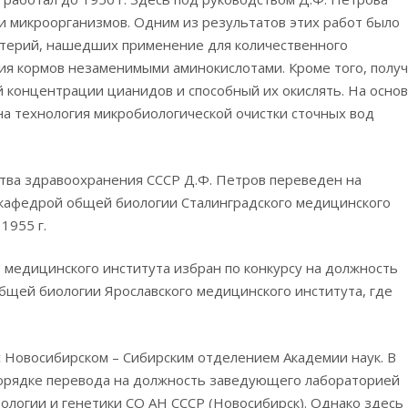
и микроорганизмов. Одним из результатов этих работ было
ктерий, нашедших применение для количественного
ия кормов незаменимыми аминокислотами. Кроме того, полу
й концентрации цианидов и способный их окислять. На осно
а технология микробиологической очистки сточных вод
ства здравоохранения СССР Д.Ф. Петров переведен на
кафедрой общей биологии Сталинградского медицинского
1955 г.
о медицинского института избран по конкурсу на должность
щей биологии Ярославского медицинского института, где
с Новосибирском – Сибирским отделением Академии наук. В
 порядке перевода на должность заведующего лабораторией
ологии и генетики СО АН СССР (Новосибирск). Однако здесь