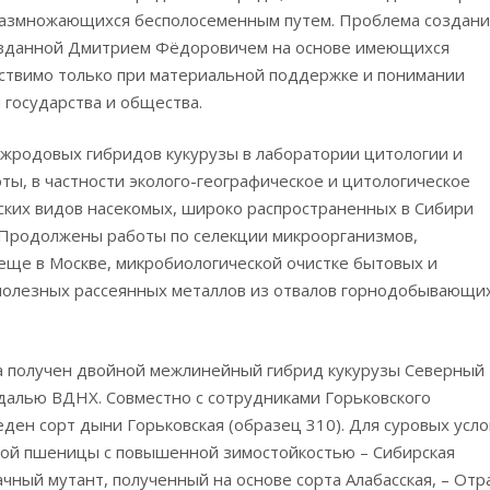
 размножающихся бесполосеменным путем. Проблема создани
 созданной Дмитрием Фёдоровичем на основе имеющихся
ествимо только при материальной поддержке и понимании
 государства и общества.
жродовых гибридов кукурузы в лаборатории цитологии и
ты, в частности эколого-географическое и цитологическое
ких видов насекомых, широко распространенных в Сибири
). Продолжены работы по селекции микроорганизмов,
е в Москве, микробиологической очистке бытовых и
олезных рассеянных металлов из отвалов горнодобывающи
а получен двойной межлинейный гибрид кукурузы Северный 
далью ВДНХ. Совместно с сотрудниками Горьковского
ден сорт дыни Горьковская (образец 310). Для суровых усл
ой пшеницы с повышенной зимостойкостью – Сибирская
ачный мутант, полученный на основе сорта Алабасская, – Отр