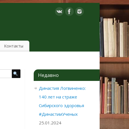
Контакты
Недавно
Династия Логвиненко:
140 лет на страже
Сибирского здоровья
#ДинастииУченых
25.01.2024