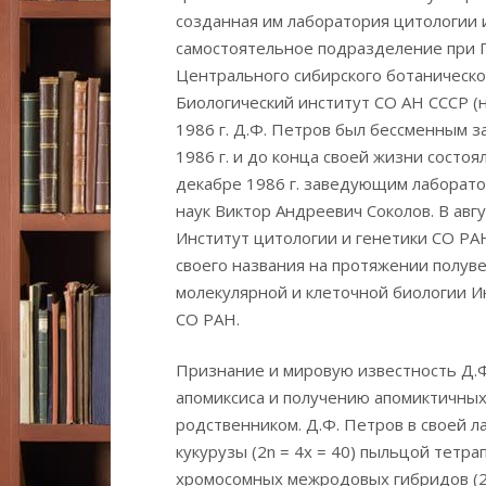
созданная им лаборатория цитологии и
самостоятельное подразделение при П
Центрального сибирского ботанического
Биологический институт СО АН СССР (
1986 г. Д.Ф. Петров был бессменным з
1986 г. и до конца своей жизни состо
декабре 1986 г. заведующим лаборато
наук Виктор Андреевич Соколов. В авгу
Институт цитологии и генетики СО РАН 
своего названия на протяжении полуве
молекулярной и клеточной биологии 
СО РАН.
Признание и мировую известность Д.Ф
апомиксиса и получению апомиктичных
родственником. Д.Ф. Петров в своей 
кукурузы (2n = 4x = 40) пыльцой тетра
хромосомных межродовых гибридов (2n 