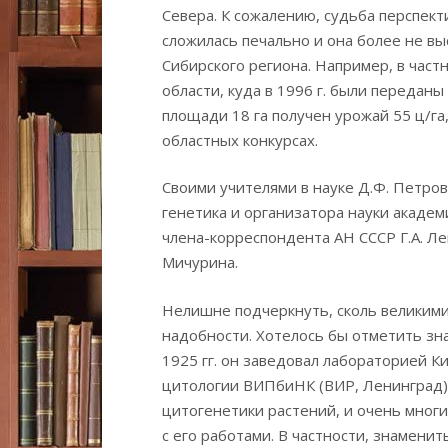
Севера. К сожалению, судьба перспек
сложилась печально и она более не вы
Сибирского региона. Например, в час
области, куда в 1996 г. были переданы
площади 18 га получен урожай 55 ц/га
областных конкурсах.
Своими учителями в науке Д.Ф. Петров
генетика и организатора науки академ
члена-корреспондента АН СССР Г.А. Л
Мичурина.
Нелишне подчеркнуть, сколь великими 
надобности. Хотелось бы отметить зна
1925 гг. он заведовал лабораторией Ки
цитологии ВИПбиНК (ВИР, Ленинград).
цитогенетики растений, и очень мног
с его работами. В частности, знамени