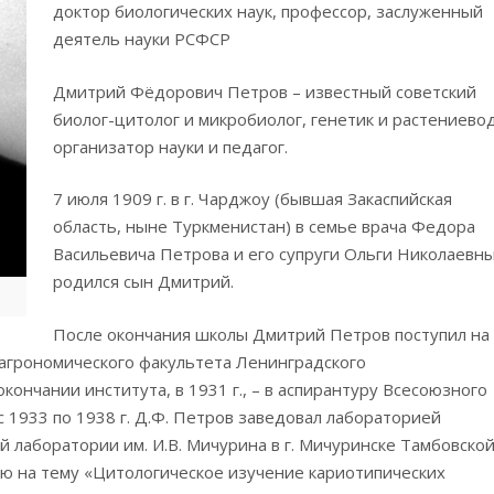
доктор биологических наук, профессор, заслуженный
деятель науки РСФСР
Дмитрий Фёдорович Петров – известный советский
биолог-цитолог и микробиолог, генетик и растениевод
организатор науки и педагог.
7 июля 1909 г. в г. Чарджоу (бывшая Закаспийская
область, ныне Туркменистан) в семье врача Федора
Васильевича Петрова и его супруги Ольги Николаевн
родился сын Дмитрий.
После окончания школы Дмитрий Петров поступил на
агрономического факультета Ленинградского
кончании института, в 1931 г., – в аспирантуру Всесоюзного
с 1933 по 1938 г. Д.Ф. Петров заведовал лабораторией
 лаборатории им. И.В. Мичурина в г. Мичуринске Тамбовско
ию на тему «Цитологическое изучение кариотипических