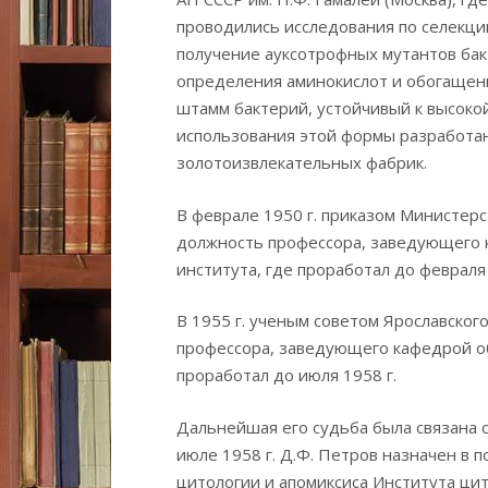
проводились исследования по селекци
получение ауксотрофных мутантов ба
определения аминокислот и обогащен
штамм бактерий, устойчивый к высоко
использования этой формы разработан
золотоизвлекательных фабрик.
В феврале 1950 г. приказом Министер
должность профессора, заведующего 
института, где проработал до февраля 
В 1955 г. ученым советом Ярославског
профессора, заведующего кафедрой об
проработал до июля 1958 г.
Дальнейшая его судьба была связана 
июле 1958 г. Д.Ф. Петров назначен в
цитологии и апомиксиса Института цит