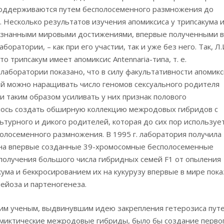
 поддерживаются путем бесполосеменного размножения до
т. Несколько результатов изучения апомиксиса у трипсакума 
ризнанными мировыми достижениями, впервые полученными в
атории, – как при его участии, так и уже без него. Так, Л.
о трипсакум имеет апомиксис Antennaria-типа, т. е.
лаборатории показано, что в силу факультативности апомикс
зой можно наращивать число геномов сексуального родителя
 и таким образом усиливать у них признак полового
лось создать обширную коллекцию межродовых гибридов с
турного и дикого родителей, которая до сих пор используе
олосеменного размножения. В 1995 г. лаборатория получила
 на впервые созданные 39-хромосомные бесполосеменные
м получения большого числа гибридных семей F1 от опыления
ума и беккросированием их на кукурузу впервые в мире пока
ейоза и партеногенеза.
ким ученым, выдвинувшим идею закрепления гетерозиса пут
миктические межродовые гибриды, было бы создание первог