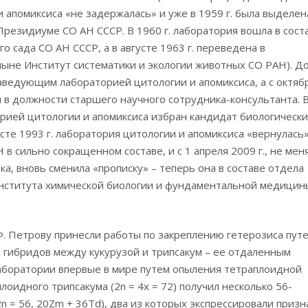
 апомиксиса «не задержалась» и уже в 1959 г. была выделен
резидиуме СО АН СССР. В 1960 г. лаборатория вошла в сост
 сада СО АН СССР, а в августе 1963 г. переведена в
ныне Институт систематики и экологии животных СО РАН). Д
аведующим лабораторией цитологии и апомиксиса, а с октяб
ял в должности старшего научного сотрудника-консультанта. 
рией цитологии и апомиксиса избран кандидат биологически
сте 1993 г. лаборатория цитологии и апомиксиса «вернулась»
в сильно сокращенном составе, и с 1 апреля 2009 г., не мен
ка, вновь сменила «прописку» – теперь она в составе отдела
Института химической биологии и фундаментальной медицин
. Петрову принесли работы по закреплению гетерозиса пут
 гибридов между кукурузой и трипсакум – ее отдаленным
лаборатории впервые в мире путем опыления тетраплоидной
плоидного трипсакума (2n = 4x = 72) получил несколько 56-
= 56, 20Zm + 36Td), два из которых экспрессировали призн