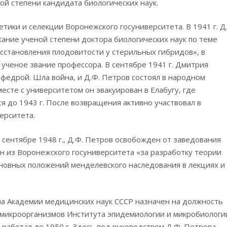
ой степени кандидата биологических наук.
етики и селекции Воронежского госуниверситета. В 1941 г. Д
ание ученой степени доктора биологических наук по теме
сстановления плодовитости у стерильных гибридов», в
 ученое звание профессора. В сентябре 1941 г. Дмитрия
едрой. Шла война, и Д.Ф. Петров состоял в народном
есте с университетом он эвакуирован в Елабугу, где
 до 1943 г. После возвращения активно участвовал в
ерситета.
 сентябре 1948 г., Д.Ф. Петров освобожден от заведования
ен из Воронежского госуниверситета «за разработку теории
сновных положений менделевского наследования в лекциях и
ма Академии медицинских наук СССР назначен на должность
микроорганизмов Института эпидемиологии и микробиологи
е работал до 1950 г. Здесь под руководством Д.Ф. Петрова