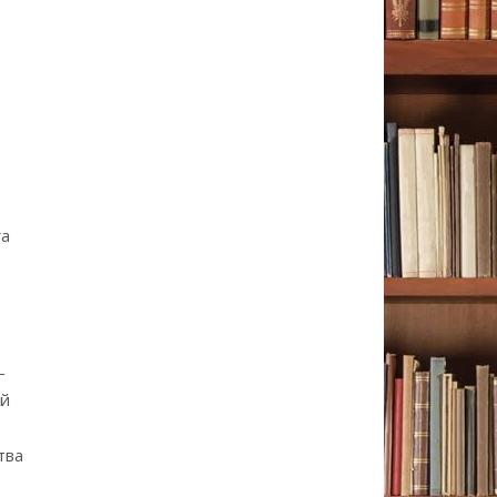
га
–
ей
тва