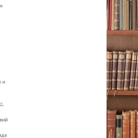
я
х и
2,
овий
ада