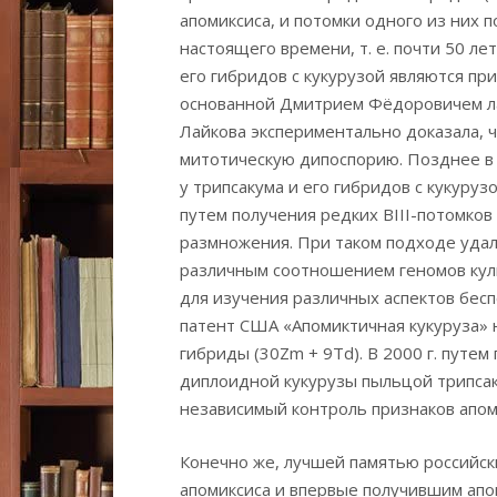
апомиксиса, и потомки одного из них
настоящего времени, т. е. почти 50 ле
его гибридов с кукурузой являются п
основанной Дмитрием Фёдоровичем лабор
Лайкова экспериментально доказала, чт
митотическую дипоспорию. Позднее в 
у трипсакума и его гибридов с кукуру
путем получения редких BIII-потомков
размножения. При таком подходе уда
различным соотношением геномов куль
для изучения различных аспектов бесп
патент США «Апомиктичная кукуруза»
гибриды (30Zm + 9Td). В 2000 г. путе
диплоидной кукурузы пыльцой трипсак
независимый контроль признаков апом
Конечно же, лучшей памятью российс
апомиксиса и впервые получившим апо