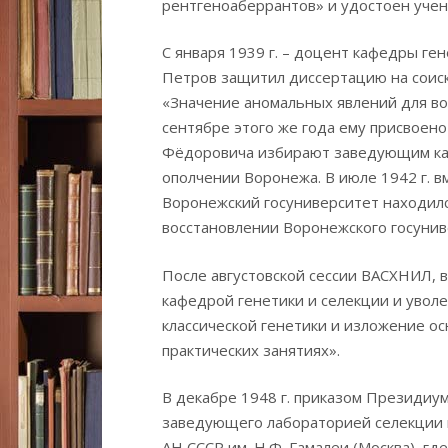
рентгеноаберрантов» и удостоен учен
С января 1939 г. – доцент кафедры ген
Петров защитил диссертацию на соиск
«Значение аномальных явлений для во
сентябре этого же года ему присвоено
Фёдоровича избирают заведующим каф
ополчении Воронежа. В июле 1942 г. вм
Воронежский госуниверситет находился
восстановлении Воронежского госунив
После августовской сессии ВАСХНИЛ, в
кафедрой генетики и селекции и увол
классической генетики и изложение о
практических занятиях».
В декабре 1948 г. приказом Президиу
заведующего лабораторией селекции 
АН СССР им. Н.Ф. Гамалеи (Москва), гд