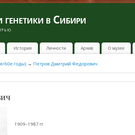
 генетики в Сибири
БИРЬЮ
История
Личности
Архив
О музее
е/60е годы)
→
Петров Дмитрий Федорович
вич
1909–1987 гг.