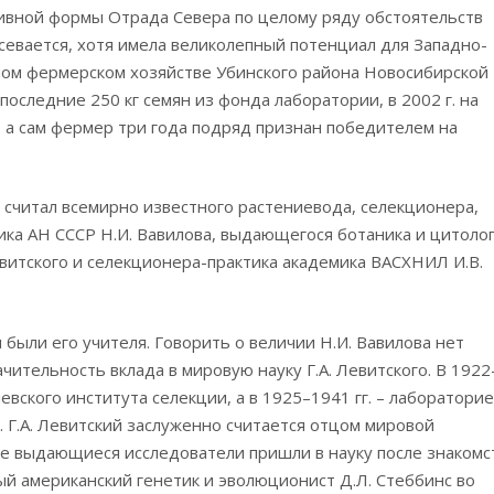
тивной формы Отрада Севера по целому ряду обстоятельств
севается, хотя имела великолепный потенциал для Западно-
тном фермерском хозяйстве Убинского района Новосибирской
 последние 250 кг семян из фонда лаборатории, в 2002 г. на
, а сам фермер три года подряд признан победителем на
 считал всемирно известного растениевода, селекционера,
ика АН СССР Н.И. Вавилова, выдающегося ботаника и цитоло
евитского и селекционера-практика академика ВАСХНИЛ И.В.
были его учителя. Говорить о величии Н.И. Вавилова нет
чительность вклада в мировую науку Г.А. Левитского. В 1922
евского института селекции, а в 1925–1941 гг. – лаборатори
 Г.А. Левитский заслуженно считается отцом мировой
ие выдающиеся исследователи пришли в науку после знакомс
тый американский генетик и эволюционист Д.Л. Стеббинс во