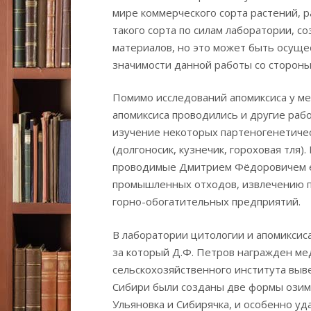
мире коммерческого сорта растений,
такого сорта по силам лаборатории,
материалов, но это может быть осущ
значимости данной работы со стороны
Помимо исследований апомиксиса у ме
апомиксиса проводились и другие рабо
изучение некоторых партеногенетичес
(долгоносик, кузнечик, гороховая тля
проводимые Дмитрием Фёдоровичем ещ
промышленных отходов, извлечению п
горно-обогатительных предприятий.
В лаборатории цитологии и апомиксис
за который Д.Ф. Петров награжден ме
сельскохозяйственного института выве
Сибири были созданы две формы озим
Ульяновка и Сибирячка, и особенно уд