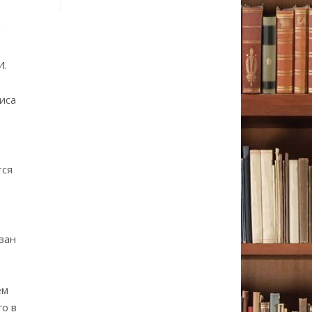
и
И.
иса
тся
зан
ем
о в