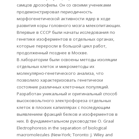
самцов дрозофилы. Он со своими учениками
продемонстрировал периодичность
морфогенетической активности ядер в ходе
развития коры головного мозга млекопитающих.
Впервые в СССР были начаты исследования по
генетике изоферментов в отдельных органах,
которые переросли в большой цикл работ,
продолженный позднее в Москве.
В лаборатории были освоены методы изоляции
отдельных клеток и микрометоды их
молекулярно-генетического анализа, что
позволило характеризовать генетически
состояние различных клеточных популяций.
Разработан уникальный и оригинальный способ
высоковольтного электрофореза отдельных
клеток в плоских капиллярах с последующим
выявлением фракций белков и изоферментов в
них. В фундаментальном руководстве O. Graal
Electrophoresis in the separation of biological
macromolecules (New-York; Toronto: J. Wiley and