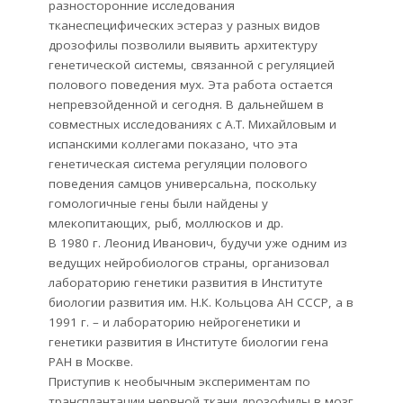
разносторонние исследования
тканеспецифических эстераз у разных видов
дрозофилы позволили выявить архитектуру
генетической системы, связанной с регуляцией
полового поведения мух. Эта работа остается
непревзойденной и сегодня. В дальнейшем в
совместных исследованиях с А.Т. Михайловым и
испанскими коллегами показано, что эта
генетическая система регуляции полового
поведения самцов универсальна, поскольку
гомологичные гены были найдены у
млекопитающих, рыб, моллюсков и др.
В 1980 г. Леонид Иванович, будучи уже одним из
ведущих нейробиологов страны, организовал
лабораторию генетики развития в Институте
биологии развития им. Н.К. Кольцова АН СССР, а в
1991 г. – и лабораторию нейрогенетики и
генетики развития в Институте биологии гена
РАН в Москве.
Приступив к необычным экспериментам по
трансплантации нервной ткани дрозофилы в мозг