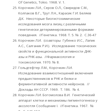
Of Genetics, Tokio. 1968. V. 1.
Корочкин Л.И., Серов О.Л., Свиридов С.М.,
Колпаков В.Г., Трут Л.Н., Карасик Г.И. Беляев
Д.К. Некоторые биогистохимические
исследования мозга лисиц с различными
генетически детерминированными формами
поведения. //Генетика. 1968. Т. 5. № 2. С.36-47
Корочкин Л.И. (соавторы Губенко И.С., Лапик
А.С., Салганик Р.И.). Исследование токсических
свойств и функциональной активности ДНК-
азы и РНК-азы. //Фармакология и
токсикология. 1970. № 8.
Гольдгефтер Л.М., Корочкин Л.И.
Исследование взаимоотношений включения
предшественников в РНК и белки и
ферментативной активности нейронов. //
Доклады АН СССР. 1969. Т. 186. № 4.
Корочкин Л.И. Богомолова В.И. Генетический
аппарат клетки и механизмы пигментогенеза у
аксолотля Сообщение I. //Генетика. 1967. №