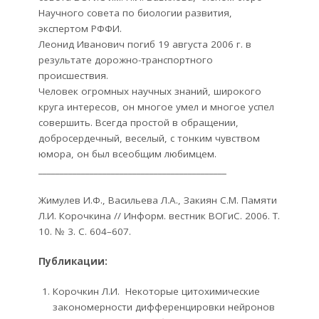
Научного совета по биологии развития,
экспертом РФФИ.
Леонид Иванович погиб 19 августа 2006 г. в
результате дорожно-транспортного
происшествия.
Человек огромных научных знаний, широкого
круга интересов, он многое умел и многое успел
совершить. Всегда простой в обращении,
добросердечный, веселый, с тонким чувством
юмора, он был всеобщим любимцем.
____________________________________________
Жимулев И.Ф., Васильева Л.А., Закиян С.М. Памяти
Л.И. Корочкина // Информ. вестник ВОГиС. 2006. Т.
10. № 3. С. 604–607.
Публикации
:
Корочкин Л.И. Некоторые цитохимические
закономерности дифференцировки нейронов