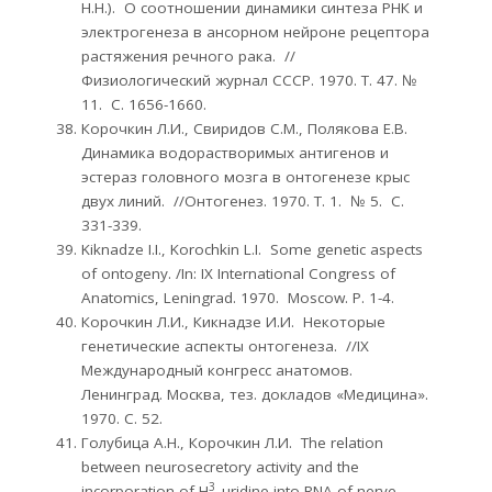
Н.Н.). О соотношении динамики синтеза РНК и
электрогенеза в ансорном нейроне рецептора
растяжения речного рака. //
Физиологический журнал СССР. 1970. Т. 47. №
11. С. 1656-1660.
Корочкин Л.И., Свиридов С.М., Полякова Е.В.
Динамика водорастворимых антигенов и
эстераз головного мозга в онтогенезе крыс
двух линий. //Онтогенез. 1970. Т. 1. № 5. С.
331-339.
Kiknadze I.I., Korochkin L.I. Some genetic aspects
of ontogeny. /In: IX International Congress of
Anatomics, Leningrad. 1970. Moscow. Р. 1-4.
Корочкин Л.И., Кикнадзе И.И. Некоторые
генетические аспекты онтогенеза. //IX
Международный конгресс анатомов.
Ленинград. Москва, тез. докладов «Медицина».
1970. С. 52.
Голубица А.Н., Корочкин Л.И. The relation
between neurosecretory activity and the
3
incorporation of H
uridine into RNA of nerve