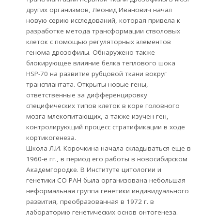
других организмов, Леонид Иванович начал
новую серию исследований, которая привела к
разработке метода трансформации стволовых
клеток с помощью регуляторных элементов
генома дрозофилы. Обнаружено также
блокирующее влияние белка теплового шока
HSP-70 на развитие рубцовой ткани вокруг
трансплантата. Открыты новые гены,
ответственные за дифференцировку
специфических типов клеток в коре головного
мозга млекопитающих, а также изучен ген,
контролирующий процесс стратификации в ходе
кортикогенеза.
Школа Л.И. Корочкина начала складываться еще в
1960-е гг., в период его работы в новосибирском
Академгородке. В Институте цитологии и
генетики СО РАН была организована небольшая
неформальная группа генетики индивидуального
развития, преобразованная в 1972 г. в
лабораторию генетических основ онтогенеза.