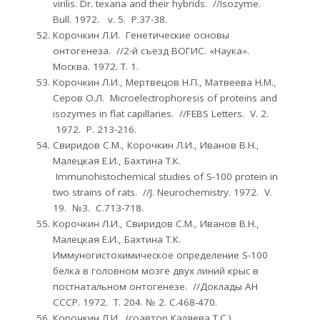
virilis. Dr. texana and their hybrids. //Isozyme.
Bull. 1972. v. 5. Р.37-38.
Корочкин Л.И. Генетические основы
онтогенеза. //2-й съезд ВОГИС. «Наука».
Москва. 1972. Т. 1.
Корочкин Л.И., Мертвецов Н.П., Матвеева Н.М.,
Серов О.Л. Microelectrophoresis of proteins and
isozymes in flat capillaries. //FEBS Letters. V. 2.
1972. Р. 213-216.
Свиридов С.М., Корочкин Л.И., Иванов В.Н.,
Малецкая Е.И., Бахтина Т.К.
Immunohistochemical studies of S-100 protein in
two strains of rats. //J. Neurochemistry. 1972. V.
19. №3. С.713-718.
Корочкин Л.И., Свиридов С.М., Иванов В.Н.,
Малецкая Е.И., Бахтина Т.К.
Иммуногистохимическое определение S-100
белка в головном мозге двух линий крыс в
постнатальном онтогенезе. //Доклады АН
СССР. 1972. Т. 204. № 2. С.468-470.
Корочкин Л.И. (соавтор Каляева Т.С.).