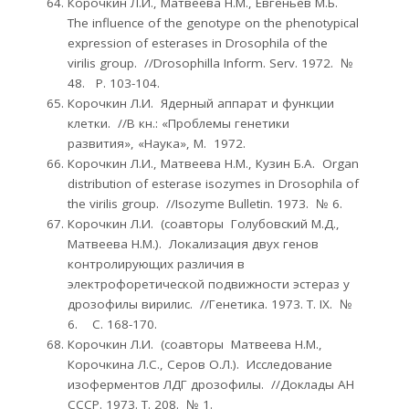
Корочкин Л.И., Матвеева Н.М., Евгеньев М.Б.
The influence of the genotype on the phenotypical
expression of esterases in Drosophila of the
virilis group. //Drosophilla Inform. Serv. 1972. №
48. Р. 103-104.
Корочкин Л.И. Ядерный аппарат и функции
клетки. //В кн.: «Проблемы генетики
развития», «Наука», М. 1972.
Корочкин Л.И., Матвеева Н.М., Кузин Б.А. Organ
distribution of esterase isozymes in Drosophila of
the virilis group. //Isozyme Bulletin. 1973. № 6.
Корочкин Л.И. (соавторы Голубовский М.Д.,
Матвеева Н.М.). Локализация двух генов
контролирующих различия в
электрофоретической подвижности эстераз у
дрозофилы вирилис. //Генетика. 1973. Т. IX. №
6. С. 168-170.
Корочкин Л.И. (соавторы Матвеева Н.М.,
Корочкина Л.С., Серов О.Л.). Исследование
изоферментов ЛДГ дрозофилы. //Доклады АН
СССР. 1973. Т. 208. № 1.