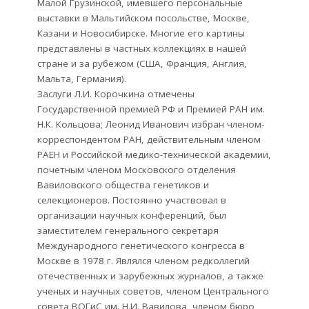
Малой Грузинской, имевшего персональные
выставки в Мальтийском посольстве, Москве,
Казани и Новосибирске. Многие его картины
представлены в частных коллекциях в нашей
стране и за рубежом (США, Франция, Англия,
Мальта, Германия).
Заслуги Л.И. Корочкина отмечены
Государственной премией РФ и Премией РАН им.
Н.К. Кольцова; Леонид Иванович избран членом-
корреспондентом РАН, действительным членом
РАЕН и Российской медико-технической академии,
почетным членом Московского отделения
Вавиловского общества генетиков и
селекционеров. Постоянно участвовал в
организации научных конференций, был
заместителем генерального секретаря
Международного генетического конгресса в
Москве в 1978 г. Являлся членом редколлегий
отечественных и зарубежных журналов, а также
ученых и научных советов, членом Центрального
совета ВОГиС им. Н.И. Вавилова, членом бюро