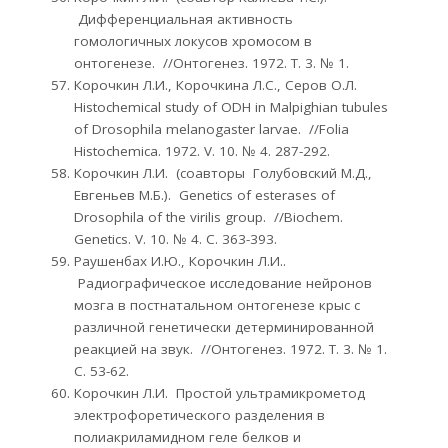
Дифференциальная активность
гомологичных локусов хромосом в
онтогенезе. //Онтогенез. 1972. Т. 3. № 1.
Корочкин Л.И., Корочкина Л.С., Серов О.Л.
Histochemical study of ODH in Malpighian tubules
of Drosophila melanogaster larvae. //Folia
Histochemica. 1972. V. 10. № 4. 287-292.
Корочкин Л.И. (соавторы Голубовский М.Д.,
Евгеньев М.Б.). Genetics of esterases of
Drosophila of the virilis group. //Biochem.
Genetics. V. 10. № 4. С. 363-393.
Раушенбах И.Ю., Корочкин Л.И..
Радиографическое исследование нейронов
мозга в постнатальном онтогенезе крыс с
различной генетически детерминированной
реакцией на звук. //Онтогенез. 1972. Т. 3. № 1.
С. 53-62.
Корочкин Л.И. Простой ультрамикрометод
электрофоретического разделения в
полиакриламидном геле белков и