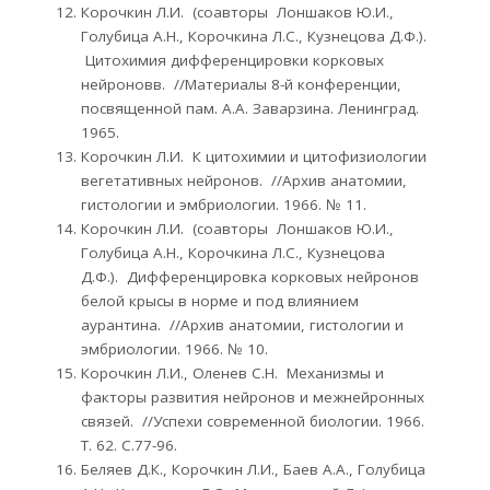
Корочкин Л.И. (соавторы Лоншаков Ю.И.,
Голубица А.Н., Корочкина Л.С., Кузнецова Д.Ф.).
Цитохимия дифференцировки корковых
нейроновв. //Материалы 8-й конференции,
посвященной пам. А.А. Заварзина. Ленинград.
1965.
Корочкин Л.И. К цитохимии и цитофизиологии
вегетативных нейронов. //Архив анатомии,
гистологии и эмбриологии. 1966. № 11.
Корочкин Л.И. (соавторы Лоншаков Ю.И.,
Голубица А.Н., Корочкина Л.С., Кузнецова
Д.Ф.). Дифференцировка корковых нейронов
белой крысы в норме и под влиянием
аурантина. //Архив анатомии, гистологии и
эмбриологии. 1966. № 10.
Корочкин Л.И., Оленев С.Н. Механизмы и
факторы развития нейронов и межнейронных
связей. //Успехи современной биологии. 1966.
Т. 62. С.77-96.
Беляев Д.К., Корочкин Л.И., Баев А.А., Голубица