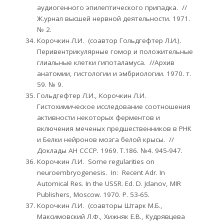
аудиогенного эпилептического припадка. //
Ж.урнал высшей нервной деятельности. 1971.
№ 2.
Корочкин Л.И. (соавтор Гольдгефтер Л.И.).
Перивентрикулярные гомор и положительные
глиальные клетки гипоталамуса. //Архив
анатомии, гистологии и эмбриологии. 1970. т.
59. № 9.
Гольдгефтер Л.И., Корочкин Л.И.
Гистохимическое исследование соотношения
активности некоторых ферментов и
включения меченых предшественников в РНК
и Белки нейронов мозга белой крысы. //
Доклады АН СССР. 1969. Т.186. №4. 945-947.
Корочкин Л.И. Some regularities on
neuroembryogenesis. In: Recent Adr. In
Automical Res. In the USSR. Ed. D. Jdanov, MIR
Publishers, Moscow. 1970. Р. 53-65.
Корочкин Л.И. (соавторы Штарк М.Б.,
Максимовский Л.Ф., Хижняк Е.В., Кудрявцева