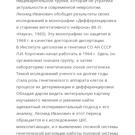
пищеварительной трубки, которая не утратила
актуальности в современной неврологии.
Леонид Иванович обобщил результаты своих
исследований в монографии «Дифференцировка
и старение вегетативного нейрона» (М.-Л.:
«Наука», 1965). Эту монографию он защитил в
1968 г. в качестве докторской диссертации.
В Институте цитологии и генетики СО АН СССР
Л.И. Корочкин начал работать в 1964 г. Здесь он
организовал сначала группу, а затем
лабораторию генетических основ онтогенеза.
Темой исследований ученого на долгие годы
стала роль генетического аппарата клеток в
процессе их детерминации и дифференцировки.
Обладая даром видеть интегральную картину
изучаемого явления и умением найти
адекватный экспериментальный подход к его
анализу, Леонид Иванович в этот период
обращается и к исследованию ЦНС
млекопитающих, и к выявлению сложной системы
генетической регуляции работы половой системы