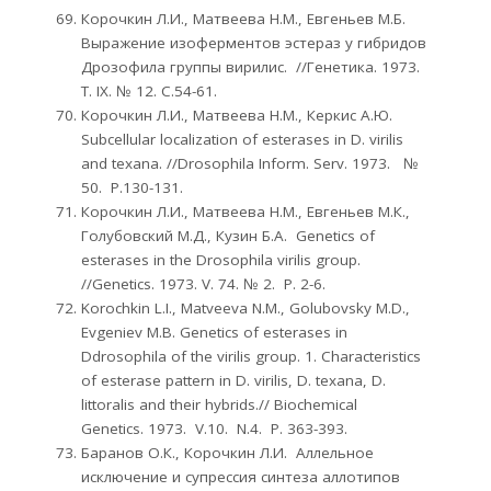
Корочкин Л.И., Матвеева Н.М., Евгеньев М.Б.
Выражение изоферментов эстераз у гибридов
Дрозофила группы вирилис. //Генетика. 1973.
Т. IX. № 12. С.54-61.
Корочкин Л.И., Матвеева Н.М., Керкис А.Ю.
Subcellular localization of esterases in D. virilis
and texana. //Drosophila Inform. Serv. 1973. №
50. Р.130-131.
Корочкин Л.И., Матвеева Н.М., Евгеньев М.К.,
Голубовский М.Д., Кузин Б.А. Genetics of
esterases in the Drosophila virilis group.
//Genetics. 1973. V. 74. № 2. Р. 2-6.
Korochkin L.I., Matveeva N.M., Golubovsky M.D.,
Evgeniev M.B. Genetics of esterases in
Ddrosophila of the virilis group. 1. Characteristics
of esterase pattern in D. virilis, D. texana, D.
littoralis and their hybrids.// Biochemical
Genetics. 1973. V.10. N.4. Р. 363-393.
Баранов О.К., Корочкин Л.И. Аллельное
исключение и супрессия синтеза аллотипов