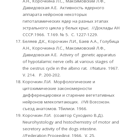
А.Н., Корочкина Л.С., Максимовский Л.Ф.,
Давидовская А.Е. Активность ядерного
аппарата нейронов некоторых
гипоталамических ядер на разных этапах
эстрального цикла у белых крыс. //Доклады АН
СССР.1966. Т.169. № 5. С. 1227-1229.
Беляев Д.К., Корочкин Л.И., Баев А.А., Голубица
А.Н., Корочкина Л.С., Максимовский Л.Ф.,
Давидовская А.Е. Activiry of genetic appаratus
of hypotalamic nerve cells at various stages of
the oestrus cycle in the albino rat. //Nature. 1967.
V. 214. Р. 200-202.
Корочкин Л.И. Морфологические и
цитохимические закономерности
дифференцировки и старение вегетативных
нейронов млекопитающих. //VII Всесоюзн.
съезд анатомов. Тбилиси. 1966.
Корочкин Л.И. (соавтор Суходило В.Д.).
Neurohystology and histochemistry of motor and
secretory activity of the dogs intestine.
//Federation Proceeding. 1966. V. 25.