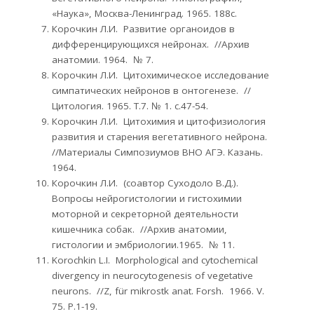
«Наука», Москва-Ленинград. 1965. 188с.
Корочкин Л.И. Развитие органоидов в
дифференцирующихся нейронах. //Архив
анатомии. 1964. № 7.
Корочкин Л.И. Цитохимическое исследование
симпатических нейронов в онтогенезе. //
Цитология. 1965. Т.7. № 1. с.47-54.
Корочкин Л.И. Цитохимия и цитофизиология
развития и старения вегетативного нейрона.
//Материалы Симпозиумов ВНО АГЭ. Казань.
1964.
Корочкин Л.И. (соавтор Суходоло В.Д.).
Вопросы нейрогистологии и гистохимии
моторной и секреторной деятельности
кишечника собак. //Архив анатомии,
гистологии и эмбриологии.1965. № 11.
Korochkin L.I. Morphological and cytochemical
divergency in neurocytogenesis of vegetative
neurons. //Z, für mikrostk anat. Forsh. 1966. V.
75. Р.1-19.