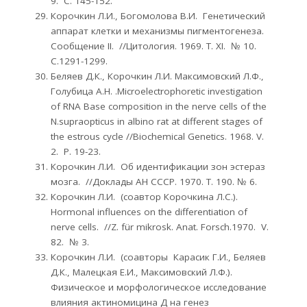
9. С. 145-152.
Корочкин Л.И., Богомолова В.И. Генетический
аппарат клетки и механизмы пигментогенеза.
Сообщение II. //Цитология. 1969. Т. XI. № 10.
С.1291-1299.
Беляев Д.К., Корочкин Л.И. Максимовский Л.Ф.,
Голубица А.Н. .Microelectrophoretic investigation
of RNA Base composition in the nerve cells of the
N.supraopticus in albino rat at different stages of
the estrous cycle //Biochemical Genetics. 1968. V.
2. P. 19-23.
Корочкин Л.И. Об идентификации зон эстераз
мозга. //Доклады АН СССР. 1970. Т. 190. № 6.
Корочкин Л.И. (соавтор Корочкина Л.С.).
Hormonal influences on the differentiation of
nerve cells. //Z. für mikrosk. Anat. Forsch.1970. V.
82. № 3.
Корочкин Л.И. (соавторы Карасик Г.И., Беляев
Д.К., Малецкая Е.И., Максимовский Л.Ф.).
Физическое и морфологическое исследование
влияния актиномицина Д на генез