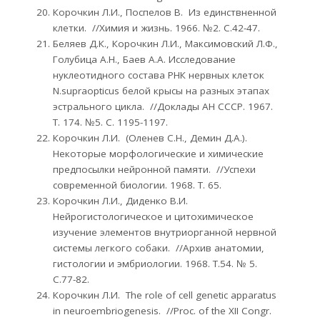
Корочкин Л.И., Поспелов В. Из единствненной
клетки. //Химия и жизнь. 1966. №2. С.42-47.
Беляев Д.К., Корочкин Л.И., Максимовский Л.Ф.,
Голубица А.Н., Баев А.А. Исследование
нуклеотидного состава РНК нервных клеток
N.supraopticus белой крысы на разных этапах
эстрального цикла. //Доклады АН СССР. 1967.
Т. 174. №5. С. 1195-1197.
Корочкин Л.И. (Оленев С.Н., Демин Д.А.).
Некоторые морфологические и химические
предпосылки нейронной памяти. //Успехи
современной биологии. 1968. Т. 65.
Корочкин Л.И., Диденко В.И.
Нейрогистологическое и цитохимическое
изучение элементов внутриорганной нервной
системы легкого собаки. //Архив анатомии,
гистологии и эмбриологии. 1968. Т.54. № 5.
С.77-82.
Корочкин Л.И. The role of cell genetic apparatus
in neuroembriogenesis. //Proc. of the XII Congr.