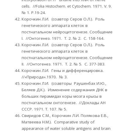
cells. //Folia Histochem. et Cytochem. 1971. V. 9.
№ 1. Р.19-24.
Корочкин Л.И. (соавтор Серов О.Л.). Роль
генетического аппарата клеток в
постнатальном нейроцитогенезе. Сообщение
I. //Онтогенез. 1971. Т. 2. № 2. С. 158-164.
Корочкин Л.И. (соавтор Серов О.Л.). Роль
генетического аппарата клеток в
постнатальном нейроцитогенезе. Сообщение
II. //Онтогенез. 1971. Т. 2. № 5. С. 377-383.
Корочкин Л.И. Гены и дифференцировка.
//«Природа».1970. № 3.
Корочкин Л.И. (соавторы Раушенбах И.Ю.,
Беляев Д.К.). Изменение содержания ДНК в
больших пирамидах коры мозга крысы в
постнатальном онтогенезе. //Доклады АН
СССР. 1971. Т. 107. № 5.
Свиридов С.М., Корочкин Л.И. Полякова Е.В.,
Матвеева Н.М.). Comparative study of
appearance of water soluble antigens and brain