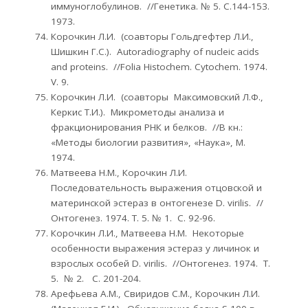
иммуноглобулинов. //Генетика. № 5. С.144-153.
1973.
Корочкин Л.И. (соавторы Гольдгефтер Л.И.,
Шишкин Г.С.). Autoradiography of nucleic acids
and proteins. //Folia Histochem. Cytochem. 1974.
V. 9.
Корочкин Л.И. (соавторы Максимовский Л.Ф.,
Керкис Т.И.). Микрометоды анализа и
фракционирования РНК и белков. //В кн.:
«Методы биологии развития», «Наука», М.
1974.
Матвеева Н.М., Корочкин Л.И.
Последовательность выражения отцовской и
материнской эстераз в онтогенезе D. virilis. //
Онтогенез. 1974. Т. 5. № 1. С. 92-96.
Корочкин Л.И., Матвеева Н.М. Некоторые
особенности выражения эстераз у личинок и
взрослых особей D. virilis. //Онтогенез. 1974. Т.
5. № 2. С. 201-204.
Арефьева А.М., Свиридов С.М., Корочкин Л.И.