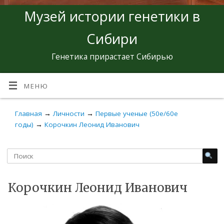
Музей истории генетики в
Сибири
Генетика прирастает Сибирью
МЕНЮ
Главная
→
Личности
→
Первые ученые (50е/60е
годы)
→
Корочкин Леонид Иванович
Корочкин Леонид Иванович