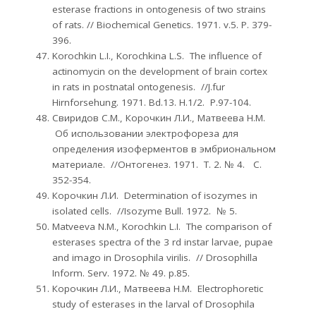
esterase fractions in ontogenesis of two strains
of rats. // Biochemical Genetics. 1971. v.5. Р. 379-
396.
Korochkin L.I., Korochkina L.S. The influence of
actinomycin on the development of brain cortex
in rats in postnatal ontogenesis. //J.fur
Hirnforsehung. 1971. Bd.13. H.1/2. Р.97-104.
Свиридов С.М., Корочкин Л.И., Матвеева Н.М.
Об использовании электрофореза для
определения изоферментов в эмбриональном
материале. //Онтогенез. 1971. Т. 2. № 4. С.
352-354.
Корочкин Л.И. Determination of isozymes in
isolated cells. //Isozyme Bull. 1972. № 5.
Matveeva N.M., Korochkin L.I. The comparison of
esterases spectra of the 3 rd instar larvae, pupae
and imago in Drosophila virilis. // Drosophilla
Inform. Serv. 1972. № 49. р.85.
Корочкин Л.И., Матвеева Н.М. Electrophoretic
study of esterases in the larval of Drosophila