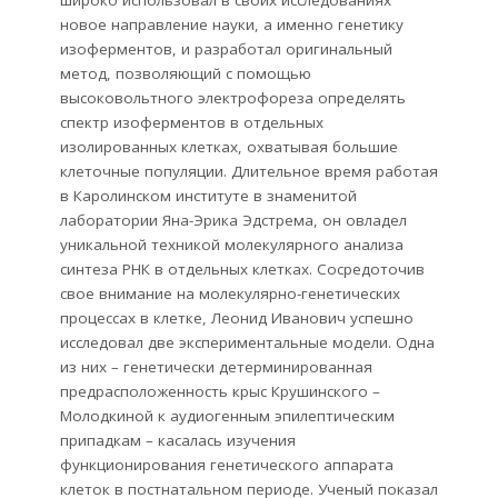
широко использовал в своих исследованиях
новое направление науки, а именно генетику
изоферментов, и разработал оригинальный
метод, позволяющий с помощью
высоковольтного электрофореза определять
спектр изоферментов в отдельных
изолированных клетках, охватывая большие
клеточные популяции. Длительное время работая
в Каролинском институте в знаменитой
лаборатории Яна-Эрика Эдстрема, он овладел
уникальной техникой молекулярного анализа
синтеза РНК в отдельных клетках. Сосредоточив
свое внимание на молекулярно-генетических
процессах в клетке, Леонид Иванович успешно
исследовал две экспериментальные модели. Одна
из них – генетически детерминированная
предрасположенность крыс Крушинского –
Молодкиной к аудиогенным эпилептическим
припадкам – касалась изучения
функционирования генетического аппарата
клеток в постнатальном периоде. Ученый показал