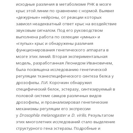
исходные различия в метаболизме РНК в мозге
крыс этой линии по сравнению с нормой. Выявил
«дежурные» нейроны, от реакции которых
зависел неадекватный ответ крыс на воздействие
звуковым сигналом. Под его руководством
выполнена работа по селекции «умных» и
«глупых» крыс и обнаружены различия
функционирования генетического аппарата в
мозге этих линий. Вторая экспериментальная
модель, разработанная Леонидом Ивановичем,
была посвящена исследованию генетической
регуляции тканеспецифического синтеза белка у
дрозофилы. Л.И. Корочкин обнаружил
специфический белок, эстеразу, синтезируемый в
половой системе самцов различных видов
дрозофилы, и проанализировал генетические
механизмы регуляции его экспрессии
у
Drosophila melanogaster
и
D. virilis.
Результатом
этих многолетних исследований стало выделение
структурного гена эстеразы. Подробные и