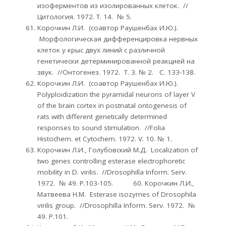
изоферментов из изолированных клеток. //
Цитология. 1972. Т. 14. № 5.
Корочкин Л.И. (соавтор Раушенбах И.Ю.).
Морфологическая дифференцировка нервных
клеток у крыс двух линий с различной
генетически детерминированной реакцией на
звук. //Онтогенез. 1972. Т. 3. № 2. С. 133-138.
Корочкин Л.И. (соавтор Раушенбах И.Ю.).
Polyploidization the pyramidal neurons of layer V
of the brain cortex in postnatal ontogenesis of
rats with different genetically determined
responses to sound stimulation. //Folia
Histochem. et Cytochem. 1972. V. 10. № 1.
Корочкин Л.И., Голубовский М.Д. Localization of
two genes controlling esterase electrophoretic
mobility in D. virilis. //Drosophilla Inform. Serv.
1972. № 49. Р.103-105. 60. Корочкин Л.И.,
Матвеева Н.М. Esterase isozymes of Drosophila
virilis group. //Drosophilla Inform. Serv. 1972. №
49. Р.101.