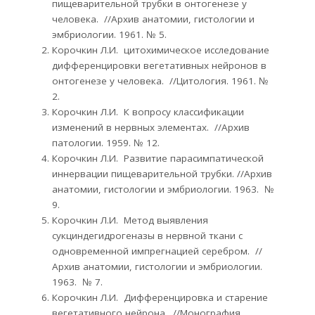
пищеварительной трубки в онтогенезе у
человека. //Архив анатомии, гистологии и
эмбриологии. 1961. № 5.
Корочкин Л.И. цитохимическое исследование
дифференцировки вегетативных нейронов в
онтогенезе у человека. //Цитология. 1961. №
2.
Корочкин Л.И. К вопросу классификации
изменений в нервных элементах. //Архив
патологии. 1959. № 12.
Корочкин Л.И. Развитие парасимпатической
иннервации пищеварительной трубки. //Архив
анатомии, гистологии и эмбриологии. 1963. №
9.
Корочкин Л.И. Метод выявления
сукциндегидрогеназы в нервной ткани с
одновременной импрегнацией серебром. //
Архив анатомии, гистологии и эмбриологии.
1963. № 7.
Корочкин Л.И. Дифференцировка и старение
вегетативного нейрона. //Монография,