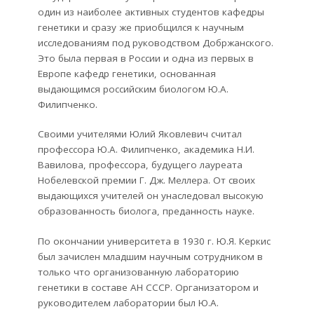
один из наиболее активных студентов кафедры
генетики и сразу же приобщился к научным
исследованиям под руководством Добржанского.
Это была первая в России и одна из первых в
Европе кафедр генетики, основанная
выдающимся российским биологом Ю.А.
Филипченко.
Своими учителями Юлий Яковлевич считал
профессора Ю.А. Филипченко, академика Н.И.
Вавилова, профессора, будущего лауреата
Нобелевской премии Г. Дж. Меллера. От своих
выдающихся учителей он унаследовал высокую
образованность биолога, преданность науке.
По окончании университета в 1930 г. Ю.Я. Керкис
был зачислен младшим научным сотрудником в
только что организованную лабораторию
генетики в составе АН СССР. Организатором и
руководителем лаборатории был Ю.А.