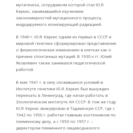
мутагенеза, сотрудником которой стал Ю.Я.
Керкис, занимавшийся изучением
закономерностей мутационного процесса,
индуцируемого ионизирующей радиацией.
В 1940 г. Ю.Я. Керкис одним из первых в СССР и
мировой генетике сформулировал представление
о физиологических изменениях в клетках как о
причине спонтанных мутаций. В 1930-х гг. Юлий
Яковлевич также занимался педагогической
работой.
В мае 1941 г. в силу сложившихся условий в
Институте генетики Ю.Я. Керкис был вынужден
переехать в Ленинград, где начал работать в
Зоологическом институте АН СССР. В том же году
Ю.Я. Керкис эвакуирован в Таджикскую ССР, где с
1942 по 1950 г. работал главным зоотехником по
племенному делу, а с 1950 по 1957 г. –
директором племенного овцеводческого