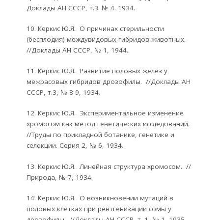
Доклады АН СССР, т.3. № 4. 1934.
10. Керкис Ю.Я. О причинах стерильности
(бесплодия) междувидовых гибридов животных.
//Доклады АН СССР, № 1, 1944.
11. Керкис Ю.Я. Развитие половых желез у
межрасовых гибридов дрозофилы. //Доклады АН
СССР, т.3, № 8-9, 1934.
12. Керкис Ю.Я. Экспериментальное изменение
хромосом как метод генетических исследований.
//Труды по прикладной ботанике, генетике и
селекции. Серия 2, № 6, 1934.
13. Керкис Ю.Я. Линейная структура хромосом. //
Природа, № 7, 1934.
14. Керкис Ю.Я. О возникновении мутаций в
половых клетках при рентгенизации сомы у
дрозофилы. //Доклады АН СССР, т. 1, № 1, 1935.