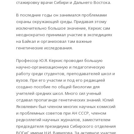
стажировку врачи Сибири и Дальнего Востока.
В последние годы он занимался проблемами
охраны окружающей среды. Придавая этому
исключительно большое значение, Керкис сам
неоднократно принимал участие в экспедициях
на Байкал и организовал там важные
генетические исследования.
Профессор Ю.Я. Керкис проводил большую
научно-организационную и педагогическую
работу среди студентов, преподавателей школ и
вузов. При его участии и под его редакцией
создано пособие по общей биологии для
учителей средних школ. Много сил ученый
отдавал пропаганде генетических знаний. Юлий
Яковлевич был членом многих научных комиссий
и проблемных советов при АН СССР, членом
редколлегий научных журналов, заместителем
председателя президиума Сибирского отделения
ВОГиС имени Н.И. Вавилова. За активное участие