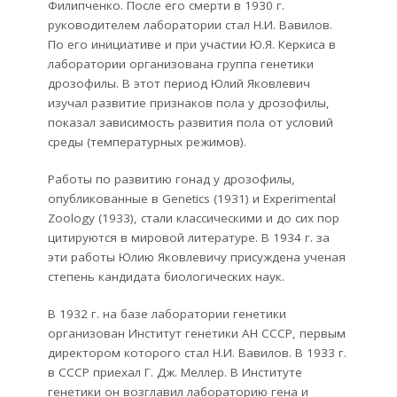
Филипченко. После его смерти в 1930 г.
руководителем лаборатории стал Н.И. Вавилов.
По его инициативе и при участии Ю.Я. Керкиса в
лаборатории организована группа генетики
дрозофилы. В этот период Юлий Яковлевич
изучал развитие признаков пола у дрозофилы,
показал зависимость развития пола от условий
среды (температурных режимов).
Работы по развитию гонад у дрозофилы,
опубликованные в Genetics (1931) и Experimental
Zoology (1933), стали классическими и до сих пор
цитируются в мировой литературе. В 1934 г. за
эти работы Юлию Яковлевичу присуждена ученая
степень кандидата биологических наук.
В 1932 г. на базе лаборатории генетики
организован Институт генетики АН СССР, первым
директором которого стал Н.И. Вавилов. В 1933 г.
в СССР приехал Г. Дж. Меллер. В Институте
генетики он возглавил лабораторию гена и