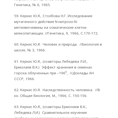
Генетика, № 6, 1965.
59. Керкис Ю.Я., Столбова Н.Г. Исследование
мутагенного действия N-нитрозо-N-
метилмочевины на осматические клетки
млекопитающих. //Генетика, 9, 1966, С.170-172.
60. Керкис Ю.Я. Человек и природа. //Биология в
школе, № 3, 1966.
61. Керкис Ю.Я., (соавторы Лебедева Л.И.,
Ермолаев В.K.) Эффект хранения в семенах
о
гороха облученных при –196
, //Доклады АН
СССР, 1966.
62. Керкис Ю.Я. Наследственность человека. //В
кн. Общая биология, М., 1966, С. 150-156.
63. Керкис Ю.Я., (соавторы Ермолаев В.K.,
Лебедева Л.И.) Сравнительное изучение