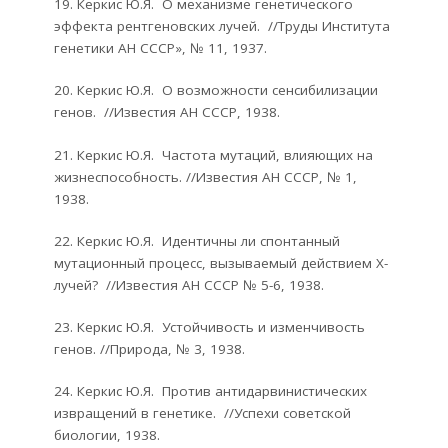
19. Керкис Ю.Я. О механизме генетического
эффекта рентгеновских лучей. //Труды Института
генетики АН СССР», № 11, 1937.
20. Керкис Ю.Я. О возможности сенсибилизации
генов. //Известия АН СССР, 1938.
21. Керкис Ю.Я. Частота мутаций, влияющих на
жизнеспособность. //Известия АН СССР, № 1,
1938.
22. Керкис Ю.Я. Идентичны ли спонтанный
мутационный процесс, вызываемый действием Х-
лучей? //Известия АН СССР № 5-6, 1938.
23. Керкис Ю.Я. Устойчивость и изменчивость
генов. //Природа, № 3, 1938.
24. Керкис Ю.Я. Против антидарвинистических
извращений в генетике. //Успехи советской
биологии, 1938.