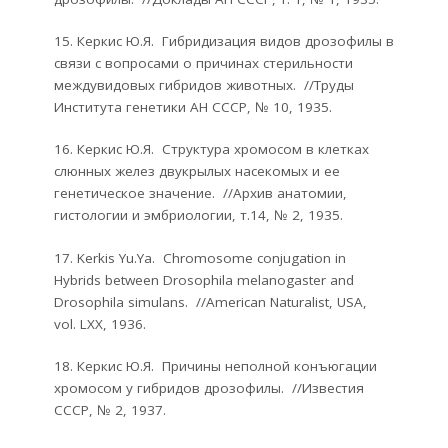
15. Керкис Ю.Я. Гибридизация видов дрозофилы в
связи с вопросами о причинах стерильности
междувидовых гибридов животных. //Труды
Института генетики АН СССР, № 10, 1935.
16. Керкис Ю.Я. Cтруктура хромосом в клетках
слюнных желез двукрылых насекомых и ее
генетическое значение. //Архив анатомии,
гистологии и эмбриологии, т.14, № 2, 1935.
17. Kerkis Yu.Ya. Chromosome conjugation in
Hybrids between Drosophila melanogaster and
Drosophila simulans. //American Naturalist, USA,
vol. LXX, 1936.
18. Керкис Ю.Я. Причины неполной конъюгации
хромосом у гибридов дрозофилы. //Известия
СССР, № 2, 1937.