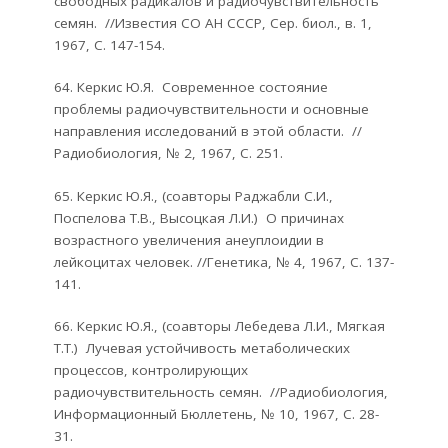
свободных радикалов и радиочувствительность
семян. //Известия СО АН СССР, Сер. биол., в. 1,
1967, С. 147-154.
64. Керкис Ю.Я. Современное состояние
проблемы радиочувствительности и основные
направления исследований в этой области. //
Радиобиология, № 2, 1967, С. 251.
65. Керкис Ю.Я., (соавторы Раджабли С.И.,
Поспелова Т.В., Высоцкая Л.И.) О причинах
возрастного увеличения анеуплоидии в
лейкоцитах человек. //Генетика, № 4, 1967, С. 137-
141.
66. Керкис Ю.Я., (соавторы Лебедева Л.И., Мягкая
Т.Т.) Лучевая устойчивость метаболических
процессов, контролирующих
радиочувствительность семян. //Радиобиология,
Информационный Бюллетень, № 10, 1967, С. 28-
31.