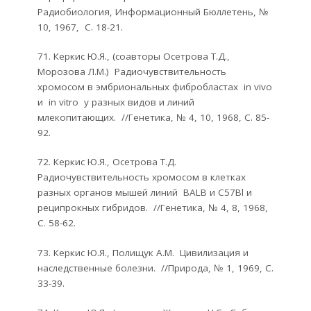
Радиобиология, Информационный Бюллетень, №
10, 1967, С. 18-21.
71. Керкис Ю.Я., (соавторы Осетрова Т.Д.,
Морозова Л.М.) Радиочувствительность
хромосом в эмбриональных фибробластах in vivo
и in vitro у разных видов и линий
млекопитающих. //Генетика, № 4, 10, 1968, С. 85-
92.
72. Керкис Ю.Я., Осетрова Т.Д.
Радиочувствительность хромосом в клетках
разных органов мышей линий BALB и C57Bl и
реципрокных гибридов. //Генетика, № 4, 8, 1968,
С. 58-62.
73. Керкис Ю.Я., Полищук А.М. Цивилизация и
наследственные болезни. //Природа, № 1, 1969, С.
33-39.