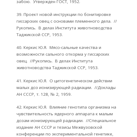
забою. Утвержден ГОСТ, 1952.
39. Проект новой инструкции по бонитировке
гиссарских овец с основами племенного дела. //
Рукопись. В делах Института животноводства
Таджикской ССР, 1953.
40. Керкис Ю.Я. Мясо-сальные качества и
возможности сального откорма у гиссарских
овец. //Рукопись. В делах Института
животноводства Таджикской ССР, 1953.
41. Керкис Ю.Я. О цитогенетическом действии
малых доз ионизирующей радиации. //Доклады
АН СССР, т. 128, № 2, 1959.
42. Керкис Ю.Я. Влияние генотипа организма на
чувствительность ядерного аппарата к малым
дозам ионизирующей радиации. //Специальное
издание АН СССР и тезисы Межвузовской
конференции по экспериментальной генетике,