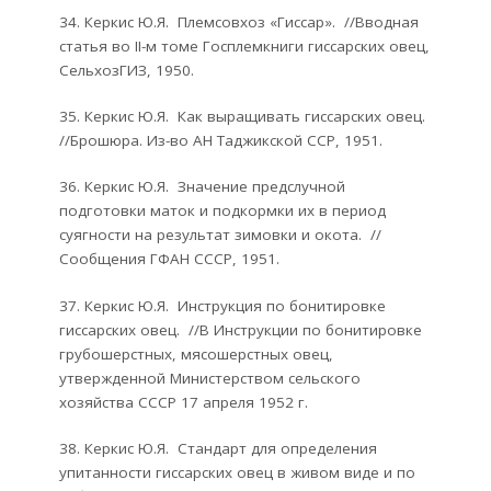
34. Керкис Ю.Я. Племсовхоз «Гиссар». //Вводная
статья во II-м томе Госплемкниги гиссарских овец,
СельхозГИЗ, 1950.
35. Керкис Ю.Я. Как выращивать гиссарских овец.
//Брошюра. Из-во АН Таджикской ССР, 1951.
36. Керкис Ю.Я. Значение предслучной
подготовки маток и подкормки их в период
суягности на результат зимовки и окота. //
Сообщения ГФАН СССР, 1951.
37. Керкис Ю.Я. Инструкция по бонитировке
гиссарских овец. //В Инструкции по бонитировке
грубошерстных, мясошерстных овец,
утвержденной Министерством сельского
хозяйства СССР 17 апреля 1952 г.
38. Керкис Ю.Я. Стандарт для определения
упитанности гиссарских овец в живом виде и по