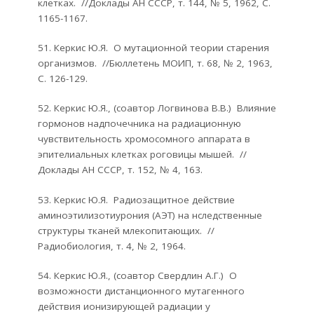
клетках. //Доклады АН СССР, т. 144, № 5, 1962, С.
1165-1167.
51. Керкис Ю.Я. О мутационной теории старения
организмов. //Бюллетень МОИП, т. 68, № 2, 1963,
С. 126-129.
52. Керкис Ю.Я., (соавтор Логвинова В.В.) Влияние
гормонов надпочечника на радиационную
чувствительность хромосомного аппарата в
эпителиальных клетках роговицы мышей. //
Доклады АН СССР, т. 152, № 4, 163.
53. Керкис Ю.Я. Радиозащитное действие
аминоэтилизотиурония (АЭТ) на нследственные
структуры тканей млекопитающих. //
Радиобиология, т. 4, № 2, 1964.
54. Керкис Ю.Я., (соавтор Свердлин А.Г.) О
возможности дистанционного мутагенного
действия ионизирующей радиации у