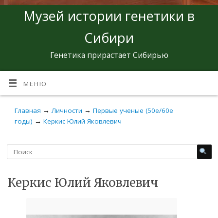
Музей истории генетики в
Сибири
Генетика прирастает Сибирью
МЕНЮ
Главная
→
Личности
→
Первые ученые (50е/60е
годы)
→
Керкис Юлий Яковлевич
Керкис Юлий Яковлевич