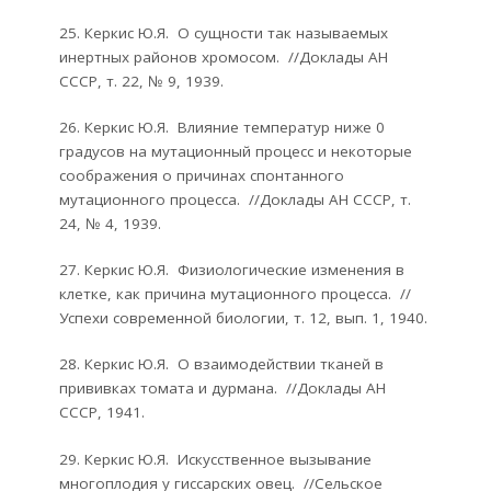
25. Керкис Ю.Я. О сущности так называемых
инертных районов хромосом. //Доклады АН
СССР, т. 22, № 9, 1939.
26. Керкис Ю.Я. Влияние температур ниже 0
градусов на мутационный процесс и некоторые
соображения о причинах спонтанного
мутационного процесса. //Доклады АН СССР, т.
24, № 4, 1939.
27. Керкис Ю.Я. Физиологические изменения в
клетке, как причина мутационного процесса. //
Успехи современной биологии, т. 12, вып. 1, 1940.
28. Керкис Ю.Я. О взаимодействии тканей в
прививках томата и дурмана. //Доклады АН
СССР, 1941.
29. Керкис Ю.Я. Искусственное вызывание
многоплодия у гиссарских овец. //Сельское