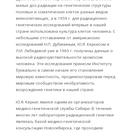
малых доз радиации на генетические структуры
половых и соматических клеток разных видов
млекопитающих, а в 1959 г. для радиационно-
генетических исследований впервые в нашей
стране использована культура клеток человека. С
небольшим отставанием от американских
исследований Н.П. Дубининым, Ю.Я. Керкисом и
Л.И. Лебедевой уже в 1960 г. получены данные о
высокой радиочувствительности хромосом
человека. Эти исследования принесли Институту
буквально в самом начале его становления
мировую известность, продемонстрировав перед
мировым сообществом необратимость
возрождения генетики в нашей стране.
Ю.Я. Керкис явился одним из организаторов
медико-генетической службы Сибири. В течение
многих лет лаборатория радиационной генетики
являлась базой медико-генетической
консультации Новосибирска, где проходили