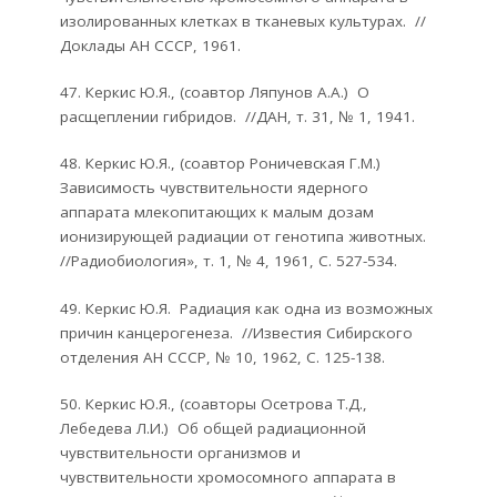
изолированных клетках в тканевых культурах. //
Доклады АН СССР, 1961.
47. Керкис Ю.Я., (соавтор Ляпунов А.А.) О
расщеплении гибридов. //ДАН, т. 31, № 1, 1941.
48. Керкис Ю.Я., (соавтор Роничевская Г.М.)
Зависимость чувствительности ядерного
аппарата млекопитающих к малым дозам
ионизирующей радиации от генотипа животных.
//Радиобиология», т. 1, № 4, 1961, С. 527-534.
49. Керкис Ю.Я. Радиация как одна из возможных
причин канцерогенеза. //Известия Сибирского
отделения АН СССР, № 10, 1962, С. 125-138.
50. Керкис Ю.Я., (соавторы Осетрова Т.Д.,
Лебедева Л.И.) Об общей радиационной
чувствительности организмов и
чувствительности хромосомного аппарата в