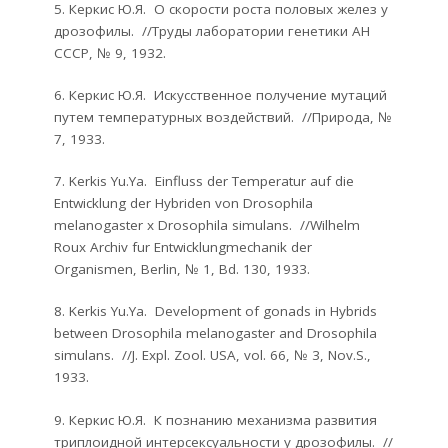
5. Керкис Ю.Я. О скорости роста половых желез у
дрозофилы. //Труды лаборатории генетики АН
СССР, № 9, 1932.
6. Керкис Ю.Я. Искусственное получение мутаций
путем температурных воздействий. //Природа, №
7, 1933.
7. Kerkis Yu.Ya. Einfluss der Temperatur auf die
Entwicklung der Hybriden von Drosophila
melanogaster x Drosophila simulans. //Wilhelm
Roux Archiv fur Entwicklungmechanik der
Organismen, Berlin, № 1, Bd. 130, 1933.
8. Kerkis Yu.Ya. Development of gonads in Hybrids
between Drosophila melanogaster and Drosophila
simulans. //J. Expl. Zool. USA, vol. 66, № 3, Nov.S.,
1933.
9. Керкис Ю.Я. К познанию механизма развития
триплоидной интерсексуальности у дрозофилы. //