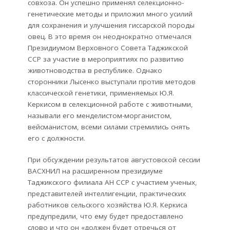
совхоза. Он успешно применял селекционно-
генетические методы и приложил много усилий
для сохранения и улучшения гиссарской породы
овец. В это время он неоднократно отмечался
Президиумом Верховного Совета Таджикской
ССР за участие в мероприятиях по развитию
животноводства в республике. Однако
сторонники Лысенко выступали против методов
классической генетики, применяемых Ю.Я.
Керкисом в селекционной работе с животными,
называли его менделистом-морганистом,
вейсманистом, всеми силами стремились снять
его с должности.
При обсуждении результатов августовской сессии
ВАСХНИЛ на расширенном президиуме
Таджикского филиала АН ССР с участием ученых,
представителей интеллигенции, практических
работников сельского хозяйства Ю.Я. Керкиса
предупредили, что ему будет предоставлено
слово и что он «должен будет отречься от