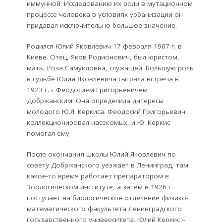
иммунной. Исследованию их роли в мутационном
процессе человека в условиях урбанизации он
придавал исключительно большое значение.
Родился Юлий Яковлевич 17 февраля 1907 г. в
Киеве. Отец, Яков Родионович, был юристом,
мать, Роза Самуиловна, служащей. Большую роль
в судьбе Юлия Яковлевича сыграла встреча в
1923 г. с Феодосием Григорьевичем
Добржанским. Она определила интересы
молодого Ю.Я. Керкиса. Феодосий Григорьевич
коллекционировал насекомых, и Ю. Керкис
помогал ему.
После окончания школы Юлий Яковлевич по
совету Добржанского уезжает в Ленинград, там
какое-то время работает препаратором в
Зоологическом институте, а затем в 1926 г.
поступает на биологическое отделение физико-
математического факультета Ленинградского
государственного университета. Юлий Керкис –