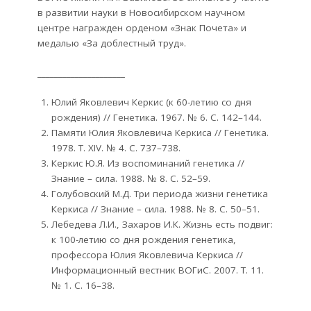
в развитии науки в Новосибирском научном
центре награжден орденом «Знак Почета» и
медалью «За доблестный труд».
_____________________
Юлий Яковлевич Керкис (к 60-летию со дня
рождения) // Генетика. 1967. № 6. С. 142–144.
Памяти Юлия Яковлевича Керкиса // Генетика.
1978. Т. XIV. № 4. С. 737–738.
Керкис Ю.Я. Из воспоминаний генетика //
Знание – сила. 1988. № 8. С. 52–59.
Голубовский М.Д. Три периода жизни генетика
Керкиса // Знание – сила. 1988. № 8. С. 50–51.
Лебедева Л.И., Захаров И.К. Жизнь есть подвиг:
к 100-летию со дня рождения генетика,
профессора Юлия Яковлевича Керкиса //
Информационный вестник ВОГиС. 2007. Т. 11.
№ 1. С. 16–38.