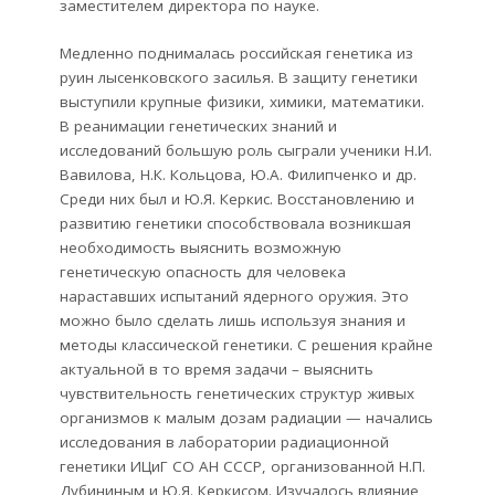
заместителем директора по науке.
Медленно поднималась российская генетика из
руин лысенковского засилья. В защиту генетики
выступили крупные физики, химики, математики.
В реанимации генетических знаний и
исследований большую роль сыграли ученики Н.И.
Вавилова, Н.К. Кольцова, Ю.А. Филипченко и др.
Среди них был и Ю.Я. Керкис. Восстановлению и
развитию генетики способствовала возникшая
необходимость выяснить возможную
генетическую опасность для человека
нараставших испытаний ядерного оружия. Это
можно было сделать лишь используя знания и
методы классической генетики. С решения крайне
актуальной в то время задачи – выяснить
чувствительность генетических структур живых
организмов к малым дозам радиации — начались
исследования в лаборатории радиационной
генетики ИЦиГ СО АН СССР, организованной Н.П.
Дубининым и Ю.Я. Керкисом. Изучалось влияние