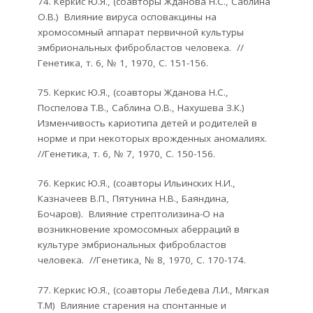
74. Керкис Ю.Я., (соавторы Жданова Н.С., Саблина
О.В.) Влияние вируса осповакцины на
хромосомный аппарат первичной культуры
эмбриональных фибробластов человека. //
Генетика, т. 6, № 1, 1970, С. 151-156.
75. Керкис Ю.Я., (соавторы Жданова Н.С.,
Поспелова Т.В., Саблина О.В., Нахушева З.К.)
Изменчивость кариотипа детей и родителей в
норме и при некоторых врожденных аномалиях.
//Генетика, т. 6, № 7, 1970, С. 150-156.
76. Керкис Ю.Я., (соавторы Ильинских Н.И.,
Казначеев В.П., Пятунина Н.В., Баяндина,
Бочаров). Влияние стрептолизина-О на
возникновение хромосомных аберраций в
культуре эмбриональных фибробластов
человека. //Генетика, № 8, 1970, С. 170-174.
77. Керкис Ю.Я., (соавторы Лебедева Л.И., Мягкая
Т.М) Влияние старения на спонтанные и