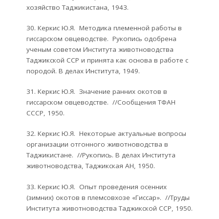
хозяйство Таджикистана, 1943.
30. Керкис Ю.Я. Методика племенной работы в
гиссарском овцеводстве. Рукопись одобрена
ученым советом Института животноводства
Таджикской ССР и принята как основа в работе с
породой. В делах Института, 1949.
31. Керкис Ю.Я. Значение ранних окотов в
гиссарском овцеводстве. //Сообщения ТФАН
СССР, 1950.
32. Керкис Ю.Я. Некоторые актуальные вопросы
организации отгонного животноводства в
Таджикистане. //Рукопись. В делах Института
животноводства, Таджикская АН, 1950.
33. Керкис Ю.Я. Опыт проведения осенних
(зимних) окотов в племсовхозе «Гиссар». //Труды
Института животноводства Таджикской ССР, 1950.