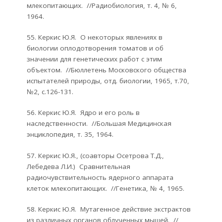
млекопитающих. //Радиобиология, т. 4, № 6,
1964.
55. Керкис Ю.Я. О некоторых явлениях в
биологии оплодотворения томатов и об
значении для генетических работ с этим
объектом. //Бюллетень Московского общества
испытателей природы, отд. биологии, 1965, т.70,
№2, с.126-131.
56. Керкис Ю.Я. Ядро и его роль в
наследственности. //Большая Медицинская
энциклопедия, т. 35, 1964.
57. Керкис Ю.Я., (соавторы Осетрова Т.Д.,
Лебедева Л.И.) Сравнительная
радиочувствительность ядерного аппарата
клеток млекопитающих. //Генетика, № 4, 1965.
58. Керкис Ю.Я. Мутагенное действие экстрактов
из различных органов облученных мышей. //