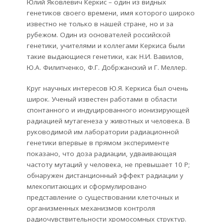
Юлий Яковлевич Керкис – один из видных
генетиков своего времени, имя которого широко
известно не только в нашей стране, но и за
рубежом. Один из основателей российской
генетики, учителями и коллегами Керкиса были
такие выдающиеся генетики, как Н.И. Вавилов,
Ю.А. Филипченко, Ф.Г. Добржанский и Г. Меллер.
Круг научных интересов Ю.Я. Керкиса был очень
широк. Ученый известен работами в области
спонтанного и индуцированного ионизирующей
радиацией мутагенеза у животных и человека. В
руководимой им лаборатории радиационной
генетики впервые в прямом эксперименте
показано, что доза радиации, удваивающая
частоту мутаций у человека, не превышает 10 Р;
обнаружен дистанционный эффект радиации у
млекопитающих и сформулировано
представление о существовании клеточных и
организменных механизмов контроля
радиочувствительности хромосомных структур.