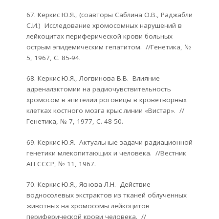
67. Керкис Ю.Я., (соавторы Саблина О.В., Раджабли
С.И.) Исследование хромосомных нарушений в
лейкоцитах периферической крови больных
острым эпидемическим гепатитом. //Генетика, №
5, 1967, С. 85-94.
68. Керкис Ю.Я., Логвинова В.В. Влияние
адреналэктомии на радиочувствительность
хромосом в эпителии роговицы в кроветворных
клетках костного мозга крыс линии «Вистар». //
Генетика, № 7, 1977, С. 48-50.
69. Керкис Ю.Я. Актуальные задачи радиационной
генетики млекопитающих и человека. //Вестник
АН СССР, № 11, 1967.
70. Керкис Ю.Я., Яснова Л.Н. Действие
водносолевых экстрактов из тканей облученных
животных на хромосомы лейкоцитов
периферической крови человека. //