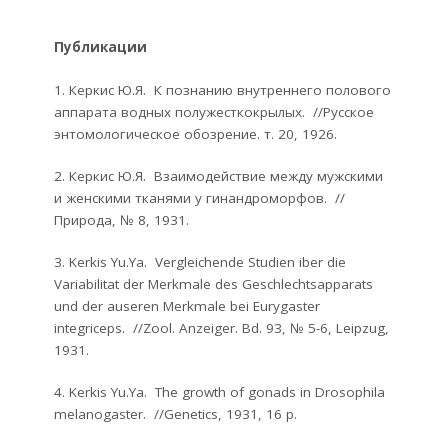
Публикации
1. Керкис Ю.Я. К познанию внутреннего полового
аппарата водных полужесткокрылых. //Русское
энтомологическое обозрение. т. 20, 1926.
2. Керкис Ю.Я. Взаимодействие между мужскими
и женскими тканями у гинандроморфов. //
Природа, № 8, 1931.
3. Kerkis Yu.Ya. Vergleichende Studien iber die
Variabilitat der Merkmale des Geschlechtsapparats
und der auseren Merkmale bei Eurygaster
integriceps. //Zool. Anzeiger. Bd. 93, № 5-6, Leipzug,
1931.
4. Kerkis Yu.Ya. The growth of gonads in Drosophila
melanogaster. //Genetics, 1931, 16 p.