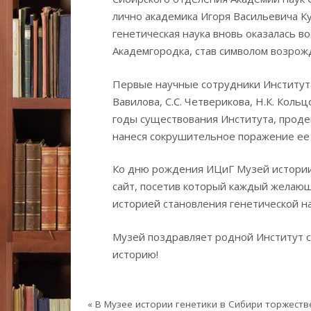
лично академика Игоря Васильевича К
генетическая наука вновь оказалась в
Академгородка, став символом возрожд
Первые научные сотрудники Института
Вавилова, С.С. Четверикова, Н.К. Кол
годы существования Института, проде
нанеся сокрушительное поражение ее
Ко дню рождения ИЦиГ Музей истории
сайт, посетив который каждый желаю
историей становления генетической на
Музей поздравляет родной Институт с
историю!
«
В Музее истории генетики в Сибири торжеств