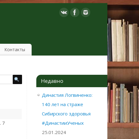
Контакты
Недавно
Династия Логвиненко:
140 лет на страже
Сибирского здоровья
. 7
#ДинастииУченых
25.01.2024