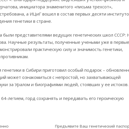
урчатова, инициатора знаменитого «письма трехсот»,
остребована, а ИЦиГ вошел в состав первых десяти институт
ения генетики в стране.
 были представителями ведущих генетических школ СССР: Н
ьцова. Научные результаты, полученные учеными уже в первы
монстрировали практическую силу и значимость генетики,
 противникам.
 генетики в Сибири приготовил особый подарок – обновлен
щий может ознакомиться с непростой, но захватывающей
уки за Уралом и биографиями людей, стоявших у ее истоков.
 64-летием, горд сохранять и передавать его героическую
енно
Предъявите Ваш генетический паспор