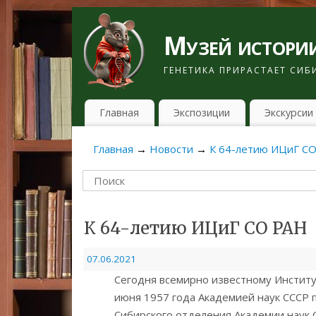
Музей истории
ГЕНЕТИКА ПРИРАСТАЕТ СИ
Главная
Экспозиции
Экскурсии
Главная
→
Новости
→
К 64-летию ИЦиГ С
К 64-летию ИЦиГ СО РАН
07.06.2021
Сегодня всемирно известному Институт
июня 1957 года Академией наук СССР
Сибирского отделения Академии наук