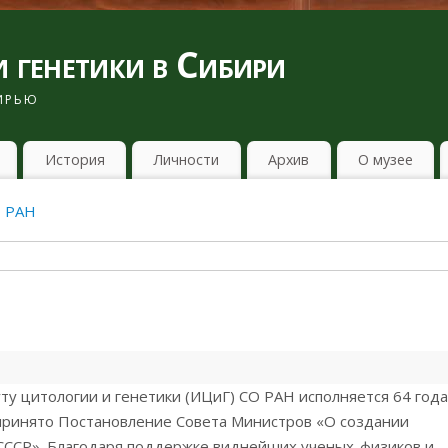
 генетики в Сибири
БИРЬЮ
История
Личности
Архив
О музее
О РАН
у цитологии и генетики (ИЦиГ) СО РАН исполняется 64 года
 принято Постановление Совета Министров «О создании
 СССР». Благодаря поддержке виднейших ученых-физиков и