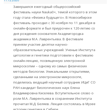
11.12.2020
Завершился ежегодный общероссийский
фестиваль науки Nauka0+, темой которого в этом
году стала «Физика будущего». В Новосибирске
фестиваль проходил с 30 ноября по 11 декабря в
онлайн-формате и был приурочен к 120-летию со
дня рождения основателя Академгородка
академика М.А. Лаврентьева. В фестивале
приняли участие десятки научно-
образовательных учреждений. Ученые Института
цитологии и генетики подготовили к фестивалю
онлайн-лекцию, посвященную электронной
микроскопии – одному из самых физических
методов биологии. Уникальными открытиями,
сделанными на электронном микроскопе,
поделилась ведущий научный сотрудник ИЦиГ СО
РАН кандидат биологических наук Елена
Владимировна Киселева. Вступительное слово о
роли М.А. Лаврентьева в сохранении Института
прочитал М.Д. Беляев. Лекция состоялась в Музее
истории генетики в Сибири.