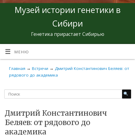
Музей истории генетики в
Сибири
Генетика прирастает Сибирью
МЕНЮ
Главная
→
Встречи
→
Дмитрий Константинович Беляев: от
рядового до академика
Дмитрий Константинович
Беляев: от рядового до
академика