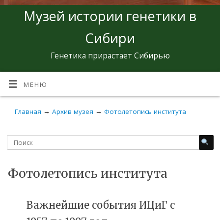
Музей истории генетики в
Сибири
Генетика прирастает Сибирью
МЕНЮ
Главная
→
Архив музея
→
Фотолетопись института
Фотолетопись института
Важнейшие события ИЦиГ с