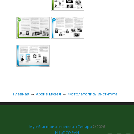
Главная
→
Архив музея
→
Фотолетопись института
Музей истории генетики в Сибири
© 2026
ИЦиГ СО РАН